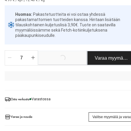
4.99 € / kpl
|
12.48 € / kg
Huomaa
:
Pakastetuotteita ei voi ostaa yhdessä
pakastamattomien tuotteiden kanssa.
Hintaan lisätään
tilauskohtainen kuljetuslisä 3,90€. Tuote on saatavilla
myymälöissämme sekä Fetch-kotiinkuljetuksena
pääkaupunkiseudulle.
Loading...
Varaa myymäläst
Osta verkosta
Varastossa
Varaa ja nouda
Valitse myymälä ja vara