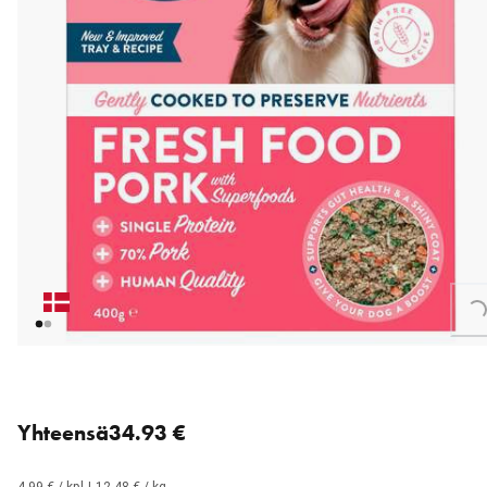
Loading...
7 for 34.93 € (4.99 € each).
Yhteensä
34.93 €