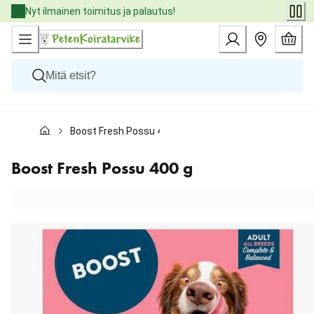
Skip
Nyt ilmainen toimitus ja palautus!
to
Content
Koirat
Boost Fresh Possu 400 g
Kissat
Pieneläimet
Eläinlääkäriruoat
Boost Fresh Possu 400 g
Tuotemerkit
Uutuudet
Tarjoukset
Palvelut