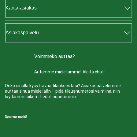
Kanta-asiakas
Asiakaspalvelu
Voimmeko auttaa?
Autamme mielellämme!
Aloita chat!
Onko sinulla kysyttävää tilauksestasi? Asiakaspalvelumme
auttaa sinua mielellään – pidä tilausnumerosi valmiina, niin
löydämme oikeat tiedot nopeammin.
Seuraa meitä