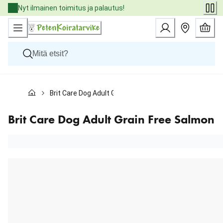
Skip
Nyt ilmainen toimitus ja palautus!
to
Content
Koirat
Brit Care Dog Adult Grain Free Salmon
Kissat
Pieneläimet
Eläinlääkäriruoat
Brit Care Dog Adult Grain Free Salmon
Tuotemerkit
Uutuudet
Tarjoukset
Palvelut