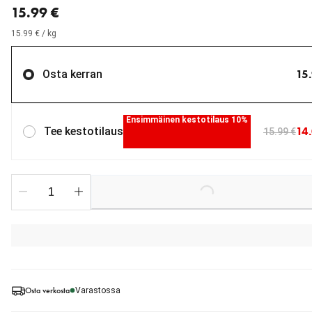
15.99 €
15.99 € / kg
15
Osta kerran
Ensimmäinen kestotilaus 10%
14
Tee kestotilaus
15.99 €
Loading...
Osta verkosta
Varastossa