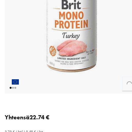
Loading...
6 for 22.74 € (3.79 € each).
Yhteensä
22.74 €