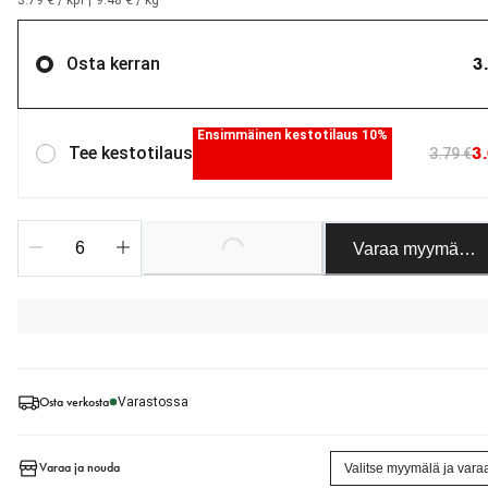
3.79 € / kpl
|
9.48 € / kg
3
Osta kerran
Ensimmäinen kestotilaus 10%
3
Tee kestotilaus
3.79 €
Varaa myymäläst
Loading...
Osta verkosta
Varastossa
Varaa ja nouda
Valitse myymälä ja vara