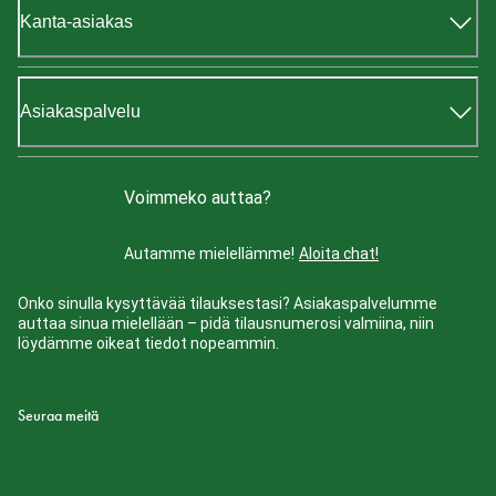
Kanta-asiakas
Asiakaspalvelu
Voimmeko auttaa?
Autamme mielellämme!
Aloita chat!
Onko sinulla kysyttävää tilauksestasi? Asiakaspalvelumme
auttaa sinua mielellään – pidä tilausnumerosi valmiina, niin
löydämme oikeat tiedot nopeammin.
Seuraa meitä