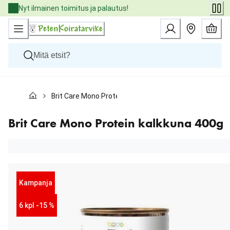
Skip
Nyt ilmainen toimitus ja palautus!
to
Content
Koirat
Brit Care Mono Protein kalkkuna 400g
Kissat
Pieneläimet
Eläinlääkäriruoat
Brit Care Mono Protein kalkkuna 400g
Tuotemerkit
Uutuudet
Tarjoukset
Palvelut
Kampanja
6 kpl -15 %