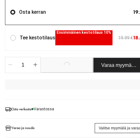
19
Osta kerran
Ensimmäinen kestotilaus 10%
18
Tee kestotilaus
19.99 €
Varaa myymäläst
Loading...
Osta verkosta
Varastossa
Varaa ja nouda
Valitse myymälä ja vara