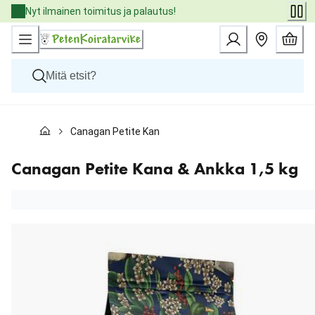
Skip
Nyt ilmainen toimitus ja palautus!
to
Content
Koirat
Canagan Petite Kana & Ankka 1,5 kg
Kissat
Pieneläimet
Eläinlääkäriruoat
Canagan Petite Kana & Ankka 1,5 kg
Tuotemerkit
Uutuudet
Tarjoukset
Palvelut