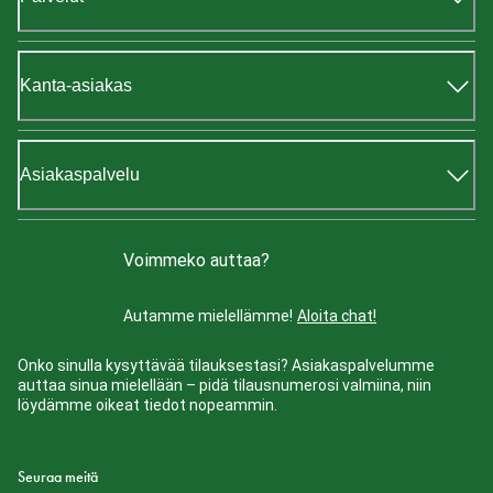
Kanta-asiakas
Asiakaspalvelu
Voimmeko auttaa?
Autamme mielellämme!
Aloita chat!
Onko sinulla kysyttävää tilauksestasi? Asiakaspalvelumme
auttaa sinua mielellään – pidä tilausnumerosi valmiina, niin
löydämme oikeat tiedot nopeammin.
Seuraa meitä