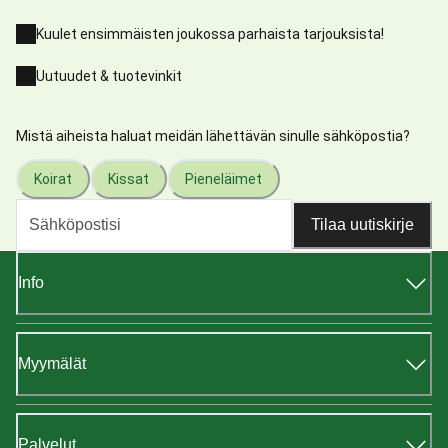
Kuulet ensimmäisten joukossa parhaista tarjouksista!
Uutuudet & tuotevinkit
Mistä aiheista haluat meidän lähettävän sinulle sähköpostia?
Koirat
Kissat
Pieneläimet
Tilaa uutiskirje
Info
Myymälät
Palvelut