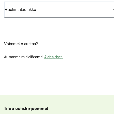
Ruokintataulukko
Voimmeko auttaa?
Autamme mielellämme!
Aloita chat!
Tilaa uutiskirjeemme!