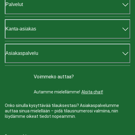
Palvelut
Kanta-asiakas
Asiakaspalvelu
Voimmeko auttaa?
Autamme mielellämme!
Aloita chat!
Onko sinulla kysyttävää tilauksestasi? Asiakaspalvelumme
auttaa sinua mielellään – pidä tilausnumerosi valmiina, niin
löydämme oikeat tiedot nopeammin.