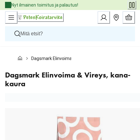
Skip
Nyt ilmainen toimitus ja palautus!
to
Content
Koirat
Dagsmark Elinvoima & Vireys, kana-kaura
Kissat
Pieneläimet
Eläinlääkäriruoat
Dagsmark Elinvoima & Vireys, kana-
Tuotemerkit
kaura
Uutuudet
Tarjoukset
Palvelut