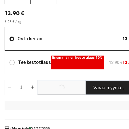
nykyinen hinta 13.90 €
13.90 €
6.95 € / kg
13
Osta kerran
Ensimmäinen kestotilaus 10%
13
Tee kestotilaus
13.90 €
Varaa myymäläst
Loading...
Osta verkosta
Varastossa