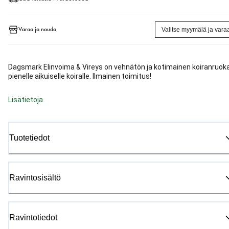
Varaa ja nouda
Valitse myymälä ja vara
Dagsmark Elinvoima & Vireys on vehnätön ja kotimainen koiranruok
pienelle aikuiselle koiralle. Ilmainen toimitus!
Lisätietoja
Tuotetiedot
Ravintosisältö
Ravintotiedot