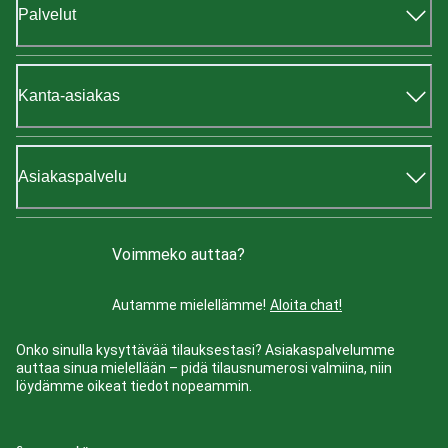
Palvelut
Kanta-asiakas
Asiakaspalvelu
Voimmeko auttaa?
Autamme mielellämme!
Aloita chat!
Onko sinulla kysyttävää tilauksestasi? Asiakaspalvelumme
auttaa sinua mielellään – pidä tilausnumerosi valmiina, niin
löydämme oikeat tiedot nopeammin.