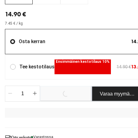
nykyinen hinta 14.90 €
14.90 €
7.45 € / kg
14
Osta kerran
Ensimmäinen kestotilaus 10%
13
Tee kestotilaus
14.90 €
Loading...
Varaa myymäläst
Osta verkosta
Varastossa