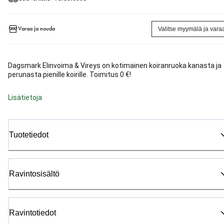
Varaa ja nouda
Valitse myymälä ja vara
Dagsmark Elinvoima & Vireys on kotimainen koiranruoka kanasta ja
perunasta pienille koirille. Toimitus 0 €!
Lisätietoja
Tuotetiedot
Ravintosisältö
Ravintotiedot