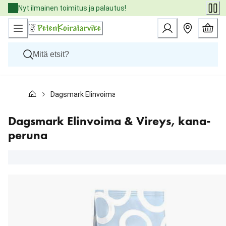
Skip
Nyt ilmainen toimitus ja palautus!
to
Content
Koirat
Dagsmark Elinvoima & Vireys, kana-peruna
Kissat
Pieneläimet
Eläinlääkäriruoat
Dagsmark Elinvoima & Vireys, kana-
Tuotemerkit
peruna
Uutuudet
Tarjoukset
Palvelut