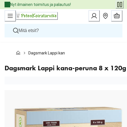
Skip
Nyt ilmainen toimitus ja palautus!
to
Content
Koirat
Dagsmark Lappi kana-peruna 8 x 120g
Kissat
Pieneläimet
Eläinlääkäriruoat
Dagsmark Lappi kana-peruna 8 x 120g
Tuotemerkit
Uutuudet
Tarjoukset
Palvelut