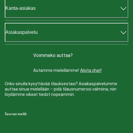
Kanta-asiakas
Asiakaspalvelu
Voimmeko auttaa?
Autamme mielellämme!
Aloita chat!
Onko sinulla kysyttävää tilauksestasi? Asiakaspalvelumme
auttaa sinua mielellään – pidä tilausnumerosi valmiina, niin
löydämme oikeat tiedot nopeammin.
Seuraa meitä