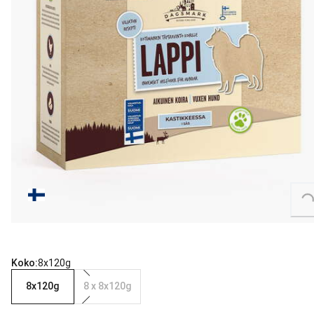
Loading...
Koko:
8x120g
8x120g
8 x 8x120g
8 for 87.92 € (10.99 € each).