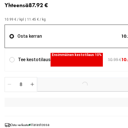
Yhteensä
87.92 €
10.99 € / kpl
|
11.45 € / kg
10
Osta kerran
Ensimmäinen kestotilaus 10%
10
Tee kestotilaus
10.99 €
Loading...
Osta verkosta
Varastossa