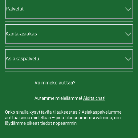
Palvelut
Kanta-asiakas
Asiakaspalvelu
Voimmeko auttaa?
Autamme mielellämme!
Aloita chat!
Onko sinulla kysyttävää tilauksestasi? Asiakaspalvelumme
auttaa sinua mielellään – pidä tilausnumerosi valmiina, niin
löydämme oikeat tiedot nopeammin.