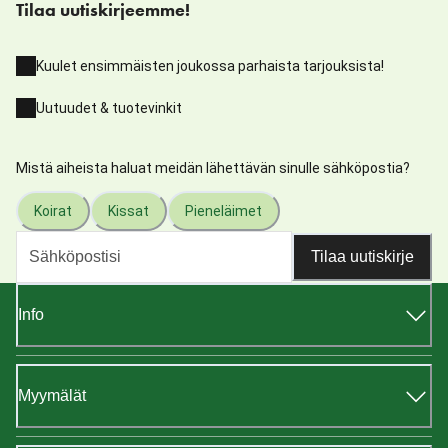
Tilaa uutiskirjeemme!
Kuulet ensimmäisten joukossa parhaista tarjouksista!
Uutuudet & tuotevinkit
Mistä aiheista haluat meidän lähettävän sinulle sähköpostia?
Koirat
Kissat
Pieneläimet
Tilaa uutiskirje
Info
Myymälät