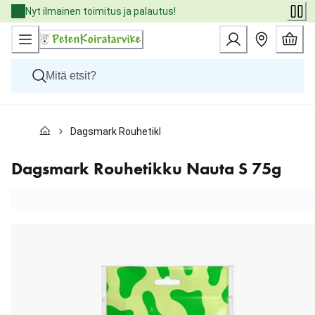
Skip
Nyt ilmainen toimitus ja palautus!
to
Content
Koirat
Dagsmark Rouhetikku Nauta S 75g
Kissat
Pieneläimet
Eläinlääkäriruoat
Dagsmark Rouhetikku Nauta S 75g
Tuotemerkit
Uutuudet
Tarjoukset
Palvelut