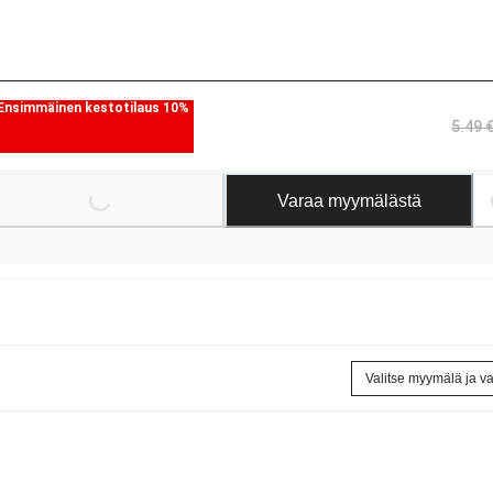
Ensimmäinen kestotilaus 10%
5.49 
Loading...
Loading.
Varaa myymälästä
Valitse myymälä ja v