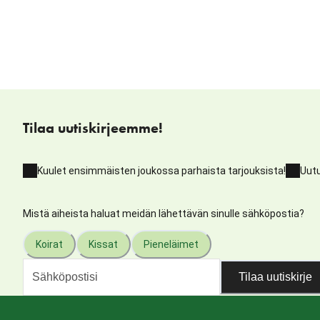
Tilaa uutiskirjeemme!
Kuulet ensimmäisten joukossa parhaista tarjouksista!
Uutu
Mistä aiheista haluat meidän lähettävän sinulle sähköpostia?
Koirat
Kissat
Pieneläimet
Tilaa uutiskirje