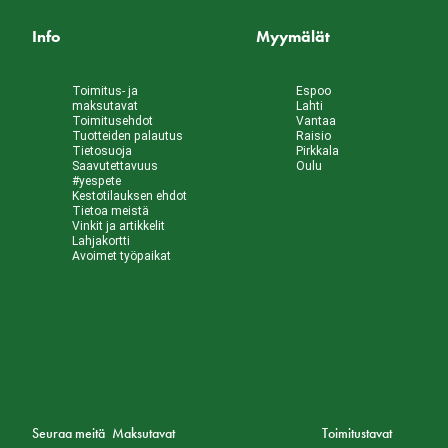
Info
Myymälät
Toimitus- ja
Espoo
maksutavat
Lahti
Toimitusehdot
Vantaa
Tuotteiden palautus
Raisio
Tietosuoja
Pirkkala
Saavutettavuus
Oulu
#yespete
Kestotilauksen ehdot
Tietoa meistä
Vinkit ja artikkelit
Lahjakortti
Avoimet työpaikat
Seuraa meitä
Maksutavat
Toimitustavat