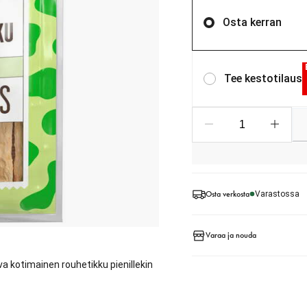
Osta kerran
Tee kestotilaus
Osta verkosta
Varastossa
Varaa ja nouda
a kotimainen rouhetikku pienillekin