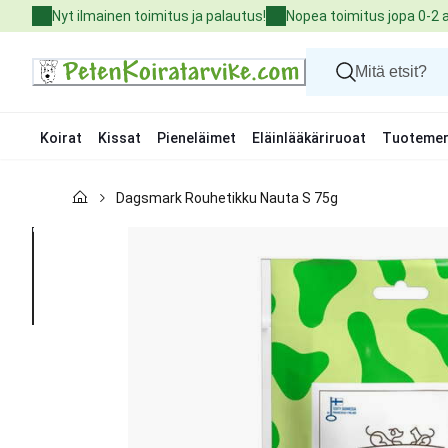
Skip
Nyt ilmainen toimitus ja palautus!
Nopea toimitus jopa 0-2 
to
Content
Koirat
Kissat
Pieneläimet
Eläinlääkäriruoat
Tuotemer
Koirat
Dagsmark Rouhetikku Nauta S 75g
Kissat
Pieneläimet
Eläinlääkäriruoat
Tuotemerkit
Uutuudet
Tarjoukset
Palvelut