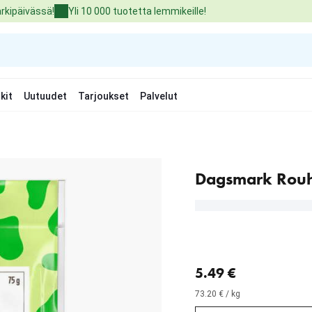
arkipäivässä!
Yli 10 000 tuotetta lemmikeille!
kit
Uutuudet
Tarjoukset
Palvelut
Dagsmark Rouh
nykyinen hinta 5.49 €
5.49 €
73.20 € / kg