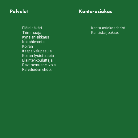
Palvelut
Kanta-asiakas
Eläinlääkäri
Kanta-asiakasehdot
Trimmaaja
Kantistarjoukset
Kynsienleikkaus
Koirahieronta
Koiran
itsepalvelupesula
Koiran fysioterapia
Eläintenkouluttaja
Ravitsemusneuvoja
Palveluiden ehdot