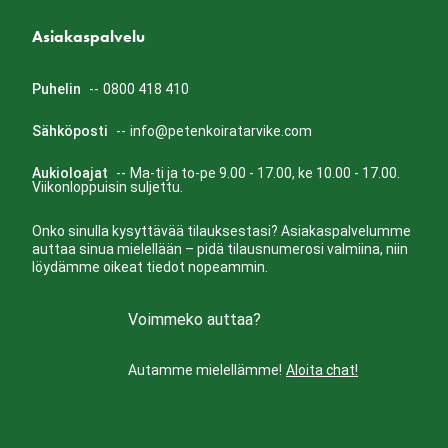
Asiakaspalvelu
Puhelin
--
0800 418 410
Sähköposti
--
info@petenkoiratarvike.com
Aukioloajat
--
Ma-ti ja to-pe 9.00 - 17.00, ke 10.00 - 17.00.
Viikonloppuisin suljettu.
Onko sinulla kysyttävää tilauksestasi? Asiakaspalvelumme
auttaa sinua mielellään – pidä tilausnumerosi valmiina, niin
löydämme oikeat tiedot nopeammin.
Voimmeko auttaa?
Autamme mielellämme!
Aloita chat!