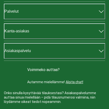
Palvelut
Kanta-asiakas
Asiakaspalvelu
Voimmeko auttaa?
Autamme mielellämme!
Aloita chat!
Onko sinulla kysyttävää tilauksestasi? Asiakaspalvelumme
auttaa sinua mielellään – pidä tilausnumerosi valmiina, niin
löydämme oikeat tiedot nopeammin.