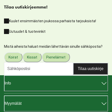
Tilaa uutiskirjeemme!
Kuulet ensimmäisten joukossa parhaista tarjouksista!
Uutuudet & tuotevinkit
Mistä aiheista haluat meidän lähettävän sinulle sähköpostia?
Koirat
Kissat
Pieneläimet
Tilaa uutiskirje
Info
Myymälät