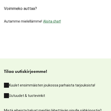
Voimmeko auttaa?
Autamme mielellämme!
Aloita chat!
Tilaa uutiskirjeemme!
Kuulet ensimmäisten joukossa parhaista tarjouksista!
Uutuudet & tuotevinkit
Mistä aiheista haluat meidän lähettävän sinulle sähköpostia?