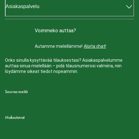
Asiakaspalvelu
Voimmeko auttaa?
Autamme mielellämme!
Aloita chat!
Onko sinulla kysyttävää tilauksestasi? Asiakaspalvelumme
auttaa sinua mielellään – pidä tilausnumerosi valmiina, niin
löydämme oikeat tiedot nopeammin.
Seuraa meitä
Maksutavat