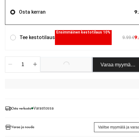
9
Osta kerran
Ensimmäinen kestotilaus 10%
9
Tee kestotilaus
9.99 €
Varaa myymäläst
Loading...
Osta verkosta
Varastossa
Varaa ja nouda
Valitse myymälä ja vara