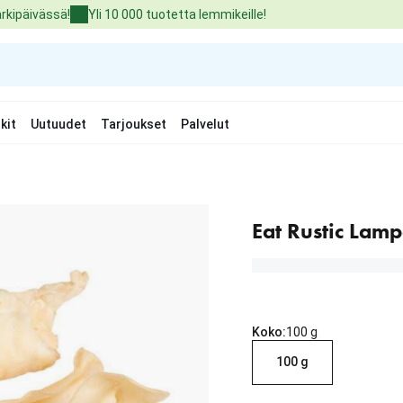
arkipäivässä!
Yli 10 000 tuotetta lemmikeille!
kit
Uutuudet
Tarjoukset
Palvelut
Eat Rustic Lam
Koko:
100 g
100 g
nykyinen hinta 8.99 €