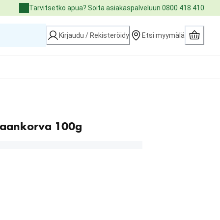
Tarvitsetko apua? Soita asiakaspalveluun 0800 418 410
Kirjaudu / Rekisteröidy
Etsi myymälä
paankorva 100g