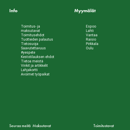
Info
Myymälät
Toimitus- ja
Espoo
maksutavat
Lahti
Toimitusehdot
Vantaa
Tuotteiden palautus
Raisio
Tietosuoja
Pirkkala
Saavutettavuus
Oulu
#yespete
Kestotilauksen ehdot
Tietoa meistä
Vinkit ja artikkelit
Lahjakortti
Avoimet työpaikat
Seuraa meitä
Maksutavat
Toimitustavat