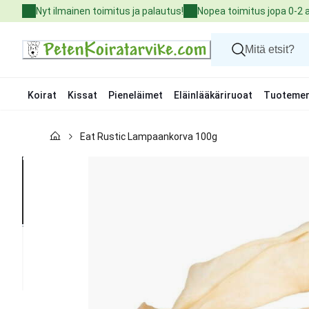
Skip
Nyt ilmainen toimitus ja palautus!
Nopea toimitus jopa 0-2 
to
Content
Koirat
Kissat
Pieneläimet
Eläinlääkäriruoat
Tuotemer
Koirat
Eat Rustic Lampaankorva 100g
Kissat
Pieneläimet
Eläinlääkäriruoat
Tuotemerkit
Uutuudet
Tarjoukset
Palvelut