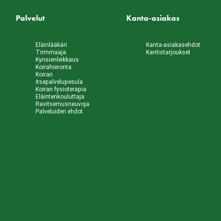
Palvelut
Kanta-asiakas
Eläinlääkäri
Kanta-asiakasehdot
Trimmaaja
Kantistarjoukset
Kynsienleikkaus
Koirahieronta
Koiran
itsepalvelupesula
Koiran fysioterapia
Eläintenkouluttaja
Ravitsemusneuvoja
Palveluiden ehdot