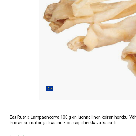
Eat Rustic Lampaankorva 100 g on luonnollinen koiran herkku. Vä
Prosessoimaton ja lisäaineeton, sopii herkkävatsaiselle.