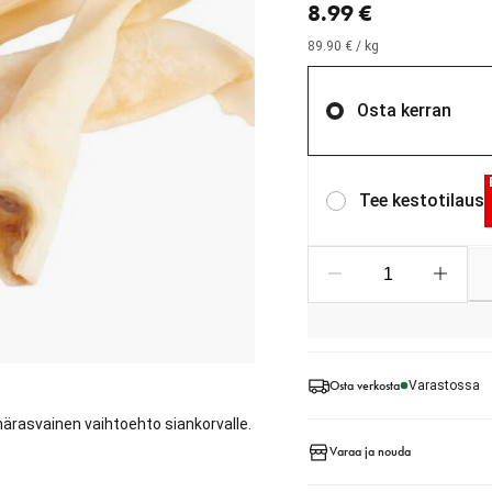
8.99 €
89.90 € / kg
Osta kerran
Tee kestotilaus
Osta verkosta
Varastossa
härasvainen vaihtoehto siankorvalle.
Varaa ja nouda