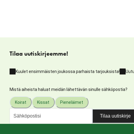
Tilaa uutiskirjeemme!
Kuulet ensimmäisten joukossa parhaista tarjouksista!
Uutu
Mistä aiheista haluat meidän lähettävän sinulle sähköpostia?
Koirat
Kissat
Pieneläimet
Tilaa uutiskirje