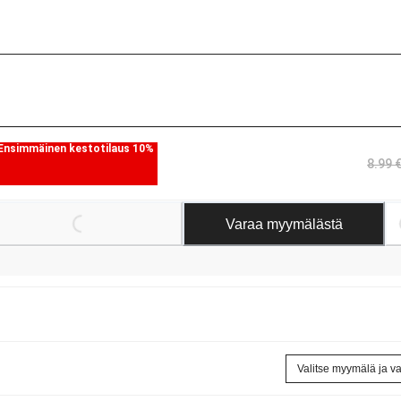
Ensimmäinen kestotilaus 10%
8.99 
Loading...
Varaa myymälästä
Valitse myymälä ja v