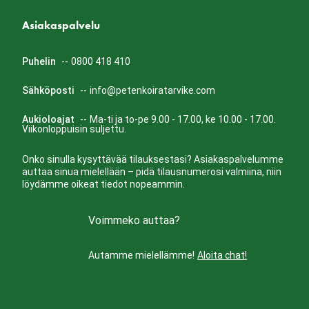
Asiakaspalvelu
Puhelin
--
0800 418 410
Sähköposti
--
info@petenkoiratarvike.com
Aukioloajat
--
Ma-ti ja to-pe 9.00 - 17.00, ke 10.00 - 17.00.
Viikonloppuisin suljettu.
Onko sinulla kysyttävää tilauksestasi? Asiakaspalvelumme
auttaa sinua mielellään – pidä tilausnumerosi valmiina, niin
löydämme oikeat tiedot nopeammin.
Voimmeko auttaa?
Autamme mielellämme!
Aloita chat!