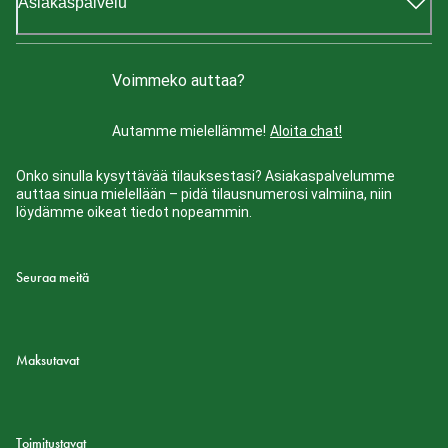
Asiakaspalvelu
Voimmeko auttaa?
Autamme mielellämme!
Aloita chat!
Onko sinulla kysyttävää tilauksestasi? Asiakaspalvelumme
auttaa sinua mielellään – pidä tilausnumerosi valmiina, niin
löydämme oikeat tiedot nopeammin.
Seuraa meitä
Maksutavat
Toimitustavat