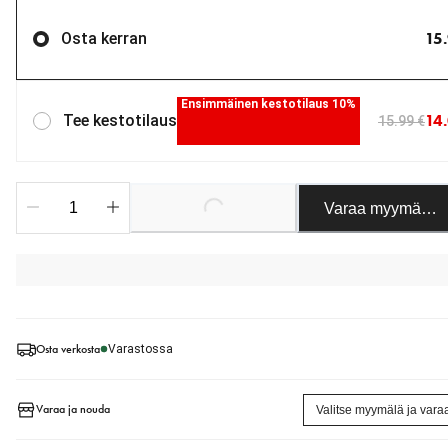
15
Osta kerran
Ensimmäinen kestotilaus 10%
14
Tee kestotilaus
15.99 €
Varaa myymäläst
Loading...
Osta verkosta
Varastossa
Varaa ja nouda
Valitse myymälä ja vara