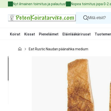
Skip
Nyt ilmainen toimitus ja palautus!
Nopea toimitus jopa 0-2 
to
Content
Koirat
Kissat
Pieneläimet
Eläinlääkäriruoat
Tuotemer
Koirat
Eat Rustic Naudan päänahka medium
Kissat
Pieneläimet
Eläinlääkäriruoat
Tuotemerkit
Uutuudet
Tarjoukset
Palvelut