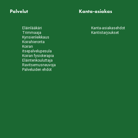
Palvelut
Kanta-asiakas
Eläinlääkäri
Kanta-asiakasehdot
Trimmaaja
Kantistarjoukset
Kynsienleikkaus
Koirahieronta
Koiran
itsepalvelupesula
Koiran fysioterapia
Eläintenkouluttaja
Ravitsemusneuvoja
Palveluiden ehdot