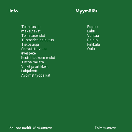
Info
Myymälät
Toimitus- ja
Espoo
maksutavat
Lahti
Toimitusehdot
Vantaa
Tuotteiden palautus
Raisio
Tietosuoja
Pirkkala
Saavutettavuus
Oulu
#yespete
Kestotilauksen ehdot
Tietoa meistä
Vinkit ja artikkelit
Lahjakortti
Avoimet työpaikat
Seuraa meitä
Maksutavat
Toimitustavat