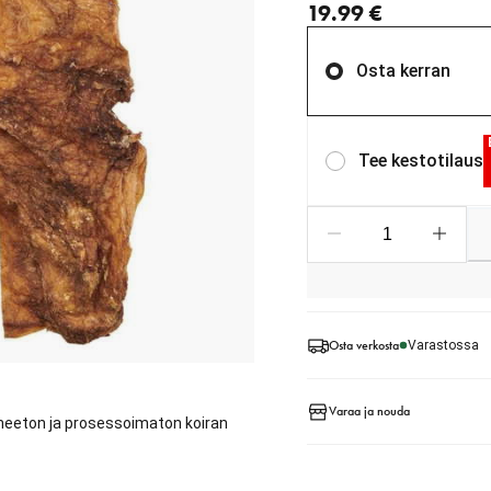
19.99 €
Osta kerran
Tee kestotilaus
Osta verkosta
Varastossa
Varaa ja nouda
neeton ja prosessoimaton koiran