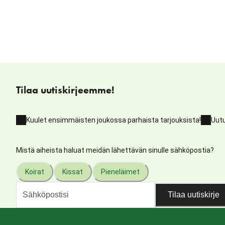
Tilaa uutiskirjeemme!
Kuulet ensimmäisten joukossa parhaista tarjouksista!
Uutu
Mistä aiheista haluat meidän lähettävän sinulle sähköpostia?
Koirat
Kissat
Pieneläimet
Tilaa uutiskirje