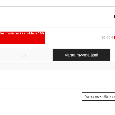
Ensimmäinen kestotilaus 10%
19.99 €
Varaa myymälästä
Loading...
Loading
Valitse myymälä ja v