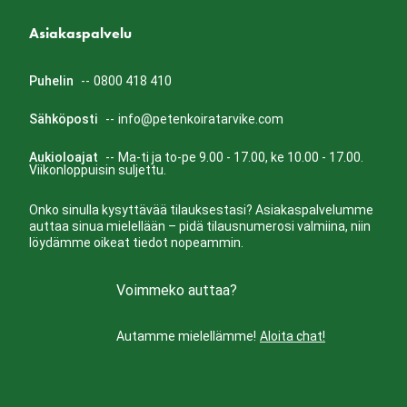
Asiakaspalvelu
Puhelin
--
0800 418 410
Sähköposti
--
info@petenkoiratarvike.com
Aukioloajat
--
Ma-ti ja to-pe 9.00 - 17.00, ke 10.00 - 17.00.
Viikonloppuisin suljettu.
Onko sinulla kysyttävää tilauksestasi? Asiakaspalvelumme
auttaa sinua mielellään – pidä tilausnumerosi valmiina, niin
löydämme oikeat tiedot nopeammin.
Voimmeko auttaa?
Autamme mielellämme!
Aloita chat!