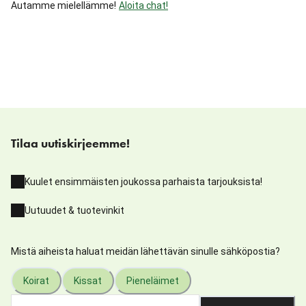
Autamme mielellämme!
Aloita chat!
Tilaa uutiskirjeemme!
Kuulet ensimmäisten joukossa parhaista tarjouksista!
Uutuudet & tuotevinkit
Mistä aiheista haluat meidän lähettävän sinulle sähköpostia?
Koirat
Kissat
Pieneläimet