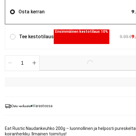
9
Osta kerran
Ensimmäinen kestotilaus 10%
9
Tee kestotilaus
9.99 €
Loading...
Osta verkosta
Varastossa
Eat Rustic Naudankeuhko 200g – luonnollinen ja helposti pureskelt
koiranherkku. Ilmainen toimitus!