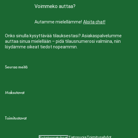
Voimmeko auttaa?
Autamme mielellämme!
Aloita chat!
Onko sinulla kysyttävää tilauksestasi? Asiakaspalvelumme
auttaa sinua mielellään – pidä tilausnumerosi valmiina, niin
löydämme oikeat tiedot nopeammin.
Seuraa meitä
Maksutavat
Toimitustavat
Tietosuoja
Toimitusehdot