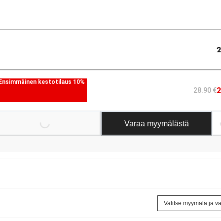
2
Ensimmäinen kestotilaus 10%
2
28.90 €
Loading...
Loading.
Varaa myymälästä
Valitse myymälä ja v