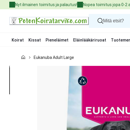
Skip
Nyt ilmainen toimitus ja palautus!
Nopea toimitus jopa 0-2 
to
Content
Koirat
Kissat
Pieneläimet
Eläinlääkäriruoat
Tuotemer
Koirat
Eukanuba Adult Large
Kissat
Pieneläimet
Eläinlääkäriruoat
Tuotemerkit
Uutuudet
Tarjoukset
Palvelut