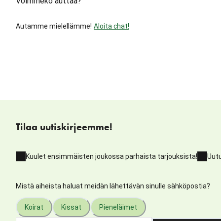
Voimmeko auttaa?
Autamme mielellämme!
Aloita chat!
Tilaa uutiskirjeemme!
Kuulet ensimmäisten joukossa parhaista tarjouksista!
Uutu
Mistä aiheista haluat meidän lähettävän sinulle sähköpostia?
Koirat
Kissat
Pieneläimet