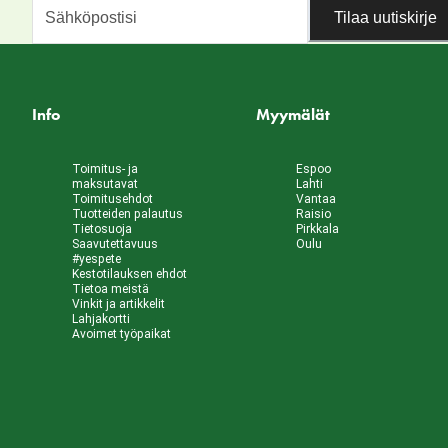
Tilaa uutiskirje
Info
Myymälät
Toimitus- ja
Espoo
maksutavat
Lahti
Toimitusehdot
Vantaa
Tuotteiden palautus
Raisio
Tietosuoja
Pirkkala
Saavutettavuus
Oulu
#yespete
Kestotilauksen ehdot
Tietoa meistä
Vinkit ja artikkelit
Lahjakortti
Avoimet työpaikat