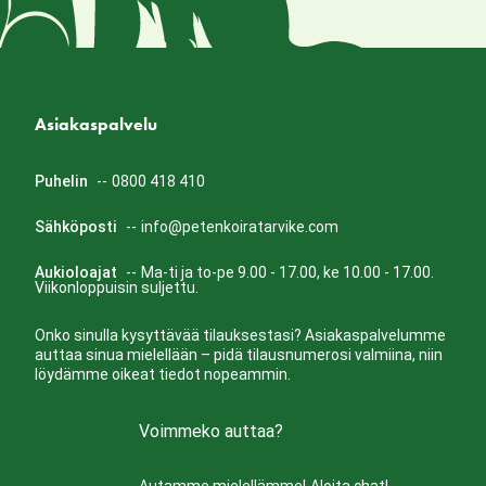
Asiakaspalvelu
Puhelin
--
0800 418 410
Sähköposti
--
info@petenkoiratarvike.com
Aukioloajat
--
Ma-ti ja to-pe 9.00 - 17.00, ke 10.00 - 17.00.
Viikonloppuisin suljettu.
Onko sinulla kysyttävää tilauksestasi? Asiakaspalvelumme
auttaa sinua mielellään – pidä tilausnumerosi valmiina, niin
löydämme oikeat tiedot nopeammin.
Voimmeko auttaa?
Autamme mielellämme!
Aloita chat!