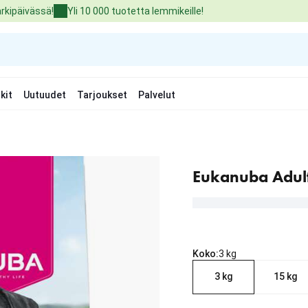
arkipäivässä!
Yli 10 000 tuotetta lemmikeille!
kit
Uutuudet
Tarjoukset
Palvelut
Eukanuba Adult
Koko:
3 kg
3 kg
15 kg
nykyinen hinta 28.90 €