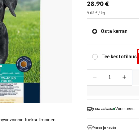
28.90 €
9.63 € / kg
Osta kerran
Tee kestotilaus
Osta verkosta
Varastossa
 hyvinvoinnin tueksi. Ilmainen
Varaa ja nouda