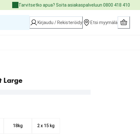
Tarvitsetko apua? Soita asiakaspalveluun 0800 418 410
Kirjaudu / Rekisteröidy
Etsi myymälä
 Large
18kg
2 x 15 kg