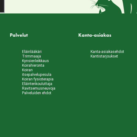
Palvelut
Kanta-asiakas
Eläinlääkäri
Kanta-asiakasehdot
Trimmaaja
Kantistarjoukset
Kynsienleikkaus
Koirahieronta
Koiran
itsepalvelupesula
Koiran fysioterapia
Eläintenkouluttaja
Ravitsemusneuvoja
Palveluiden ehdot