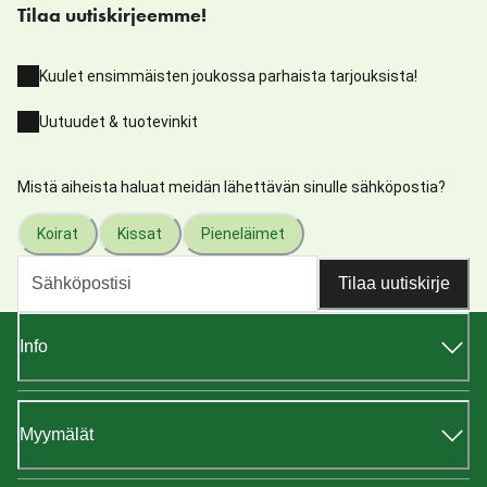
Tilaa uutiskirjeemme!
Kuulet ensimmäisten joukossa parhaista tarjouksista!
Uutuudet & tuotevinkit
Mistä aiheista haluat meidän lähettävän sinulle sähköpostia?
Koirat
Kissat
Pieneläimet
Tilaa uutiskirje
Info
Myymälät