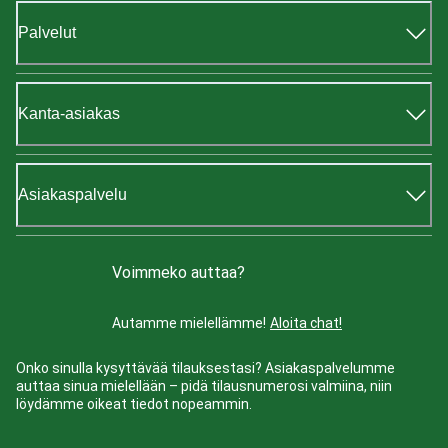
Palvelut
Kanta-asiakas
Asiakaspalvelu
Voimmeko auttaa?
Autamme mielellämme!
Aloita chat!
Onko sinulla kysyttävää tilauksestasi? Asiakaspalvelumme
auttaa sinua mielellään – pidä tilausnumerosi valmiina, niin
löydämme oikeat tiedot nopeammin.