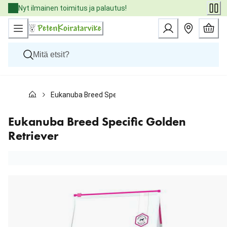
Skip
Nyt ilmainen toimitus ja palautus!
to
Content
Koirat
Eukanuba Breed Specific Golden Retriever
Kissat
Pieneläimet
Eläinlääkäriruoat
Eukanuba Breed Specific Golden
Tuotemerkit
Retriever
Uutuudet
Tarjoukset
Palvelut