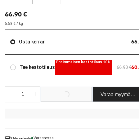
nykyinen hinta 66.90 €
66.90 €
5.58 € / kg
66.
Osta kerran
Ensimmäinen kestotilaus 10%
60.
Tee kestotilaus
66.90 €
Loading...
Varaa myymäläst
Osta verkosta
Varastossa