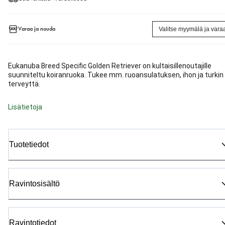
Varaa ja nouda
Valitse myymälä ja vara
Eukanuba Breed Specific Golden Retriever on kultaisillenoutajille
suunniteltu koiranruoka. Tukee mm. ruoansulatuksen, ihon ja turkin
terveyttä.
Lisätietoja
Tuotetiedot
Ravintosisältö
Ravintotiedot