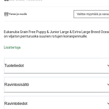
Varaa ja nouda
Valitse myymälä ja vara
Eukanuba Grain Free Puppy & Junior Large & Extra Large Breed Oce
on viljaton penturuoka suurien rotujen koiranpennuille.
Lisätietoja
Tuotetiedot
Ravintosisältö
Ravintotiedot