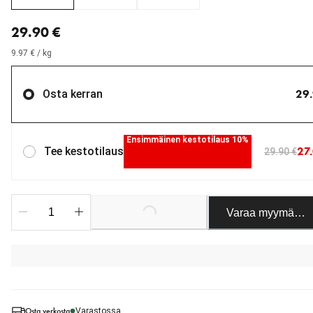
nykyinen hinta 29.90 €
29.90 €
9.97 € / kg
29.
Osta kerran
Ensimmäinen kestotilaus 10%
27
Tee kestotilaus
29.90 €
Loading...
Varaa myymäläst
Osta verkosta
Varastossa