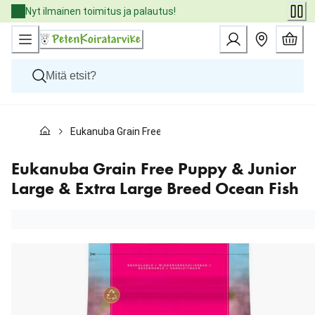
Skip
Nyt ilmainen toimitus ja palautus!
to
Content
Koirat
Eukanuba Grain Free Puppy & Junior Large & Extra Lar
Kissat
Pieneläimet
Eläinlääkäriruoat
Eukanuba Grain Free Puppy & Junior
Tuotemerkit
Large & Extra Large Breed Ocean Fish
Uutuudet
Tarjoukset
Palvelut