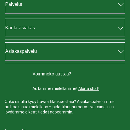
Palvelut
Kanta-asiakas
Asiakaspalvelu
Voimmeko auttaa?
Autamme mielellämme!
Aloita chat!
Onko sinulla kysyttävää tilauksestasi? Asiakaspalvelumme
auttaa sinua mielellään – pidä tilausnumerosi valmiina, niin
löydämme oikeat tiedot nopeammin.