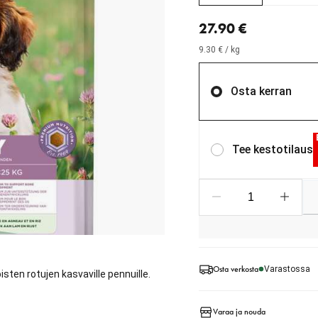
nykyinen hinta 27.90 €
27.90 €
9.30 € / kg
Osta kerran
Tee kestotilaus
Osta verkosta
Varastossa
ten rotujen kasvaville pennuille.
Varaa ja nouda