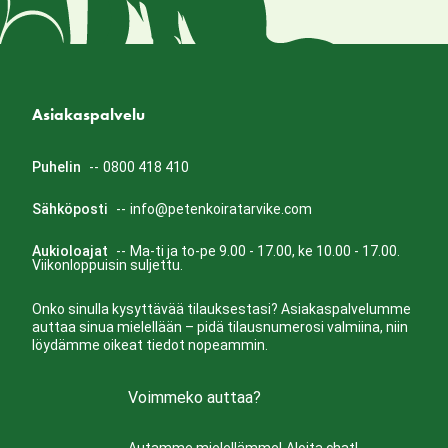
Asiakaspalvelu
Puhelin
--
0800 418 410
Sähköposti
--
info@petenkoiratarvike.com
Aukioloajat
--
Ma-ti ja to-pe 9.00 - 17.00, ke 10.00 - 17.00.
Viikonloppuisin suljettu.
Onko sinulla kysyttävää tilauksestasi? Asiakaspalvelumme
auttaa sinua mielellään – pidä tilausnumerosi valmiina, niin
löydämme oikeat tiedot nopeammin.
Voimmeko auttaa?
Autamme mielellämme!
Aloita chat!