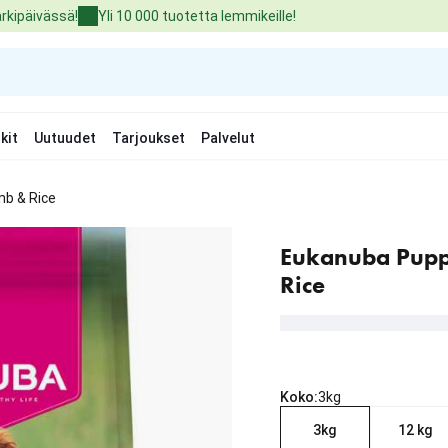
arkipäivässä!
Yli 10 000 tuotetta lemmikeille!
kit
Uutuudet
Tarjoukset
Palvelut
mb & Rice
Eukanuba Pupp
Rice
Koko:
3kg
3kg
12 kg