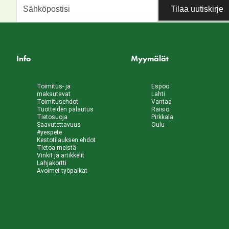
Tilaa uutiskirje
Info
Myymälät
Toimitus- ja
Espoo
maksutavat
Lahti
Toimitusehdot
Vantaa
Tuotteiden palautus
Raisio
Tietosuoja
Pirkkala
Saavutettavuus
Oulu
#yespete
Kestotilauksen ehdot
Tietoa meistä
Vinkit ja artikkelit
Lahjakortti
Avoimet työpaikat