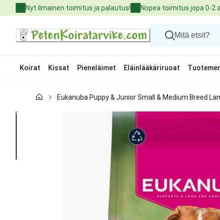
Skip
Nyt ilmainen toimitus ja palautus!
Nopea toimitus jopa 0-2 
to
Content
Koirat
Kissat
Pieneläimet
Eläinlääkäriruoat
Tuotemer
Koirat
Eukanuba Puppy & Junior Small & Medium Breed La
Kissat
Pieneläimet
Eläinlääkäriruoat
Tuotemerkit
Uutuudet
Tarjoukset
Palvelut