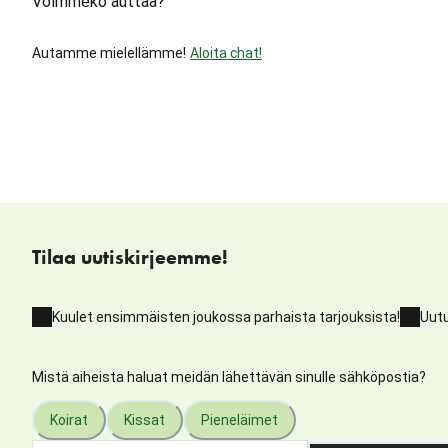
Voimmeko auttaa?
Autamme mielellämme!
Aloita chat!
Tilaa uutiskirjeemme!
Kuulet ensimmäisten joukossa parhaista tarjouksista!
Uutu
Mistä aiheista haluat meidän lähettävän sinulle sähköpostia?
Koirat
Kissat
Pieneläimet