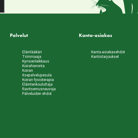
Palvelut
Kanta-asiakas
Eläinlääkäri
Kanta-asiakasehdot
Trimmaaja
Kantistarjoukset
Kynsienleikkaus
Koirahieronta
Koiran
itsepalvelupesula
Koiran fysioterapia
Eläintenkouluttaja
Ravitsemusneuvoja
Palveluiden ehdot