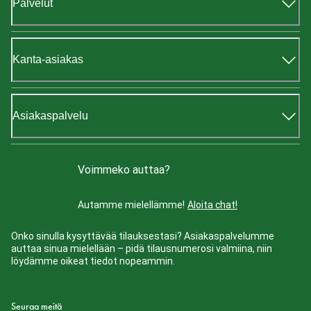
Palvelut
Kanta-asiakas
Asiakaspalvelu
Voimmeko auttaa?
Autamme mielellämme!
Aloita chat!
Onko sinulla kysyttävää tilauksestasi? Asiakaspalvelumme
auttaa sinua mielellään – pidä tilausnumerosi valmiina, niin
löydämme oikeat tiedot nopeammin.
Seuraa meitä