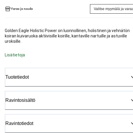
Varaa ja nouda
Valitse myymälä ja vara
Golden Eagle Holistic Power on luonnollinen, holistinen ja vehnätön
koiran kuivaruoka aktiivisille koirille, kantaville nartuille ja astuville
uroksille.
Lisätietoja
Tuotetiedot
Ravintosisältö
Ravintotiedot