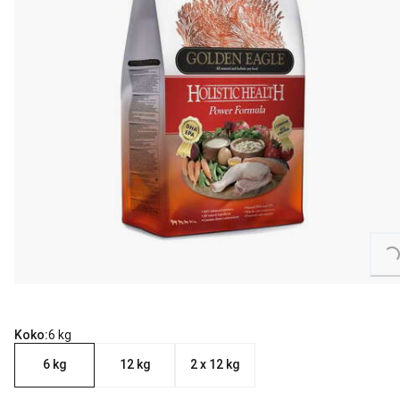
Loading...
Koko:
6 kg
6 kg
12 kg
2 x 12 kg
nykyinen hinta 58.90 €