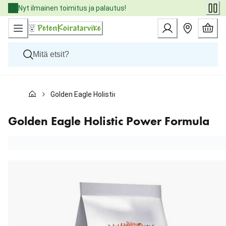
Skip
Nyt ilmainen toimitus ja palautus!
to
Content
Koirat
Golden Eagle Holistic Power Formula
Kissat
Pieneläimet
Eläinlääkäriruoat
Golden Eagle Holistic Power Formula
Tuotemerkit
Uutuudet
Tarjoukset
Palvelut