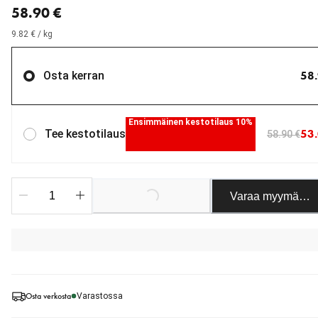
58.90 €
9.82 € / kg
58.
Osta kerran
Ensimmäinen kestotilaus 10%
53.
Tee kestotilaus
58.90 €
Loading...
Varaa myymäläst
Osta verkosta
Varastossa