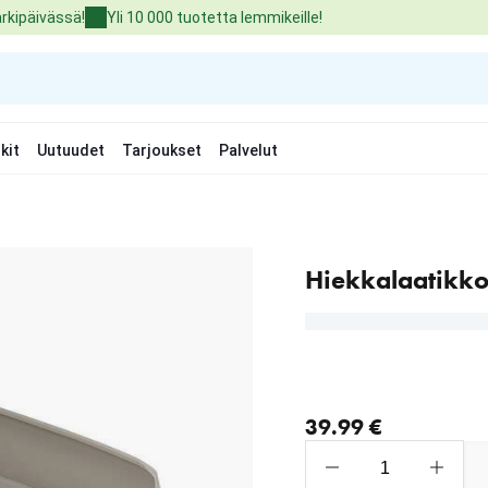
arkipäivässä!
Yli 10 000 tuotetta lemmikeille!
kit
Uutuudet
Tarjoukset
Palvelut
Hiekkalaatikko 
nykyinen hinta 39.99 €
39.99 €