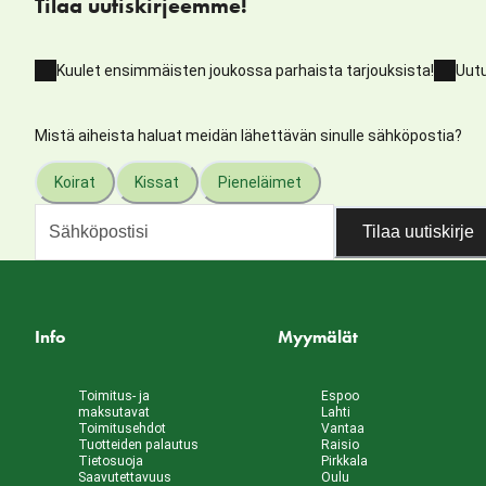
Tilaa uutiskirjeemme!
Kuulet ensimmäisten joukossa parhaista tarjouksista!
Uutu
Mistä aiheista haluat meidän lähettävän sinulle sähköpostia?
Koirat
Kissat
Pieneläimet
Tilaa uutiskirje
Info
Myymälät
Toimitus- ja
Espoo
maksutavat
Lahti
Toimitusehdot
Vantaa
Tuotteiden palautus
Raisio
Tietosuoja
Pirkkala
Saavutettavuus
Oulu