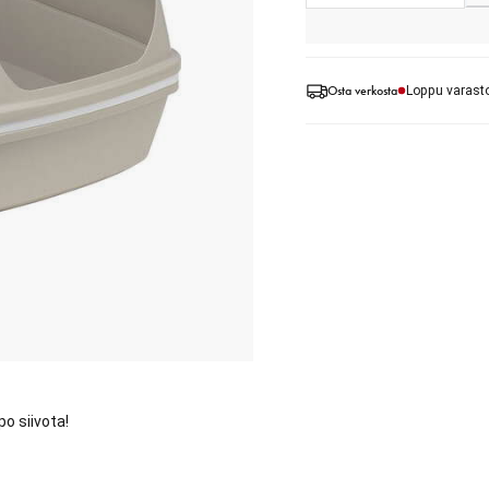
Osta verkosta
Loppu varast
po siivota!