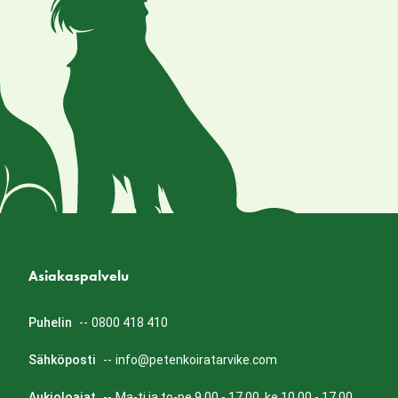
Asiakaspalvelu
Puhelin
--
0800 418 410
Sähköposti
--
info@petenkoiratarvike.com
Aukioloajat
--
Ma-ti ja to-pe 9.00 - 17.00, ke 10.00 - 17.00.