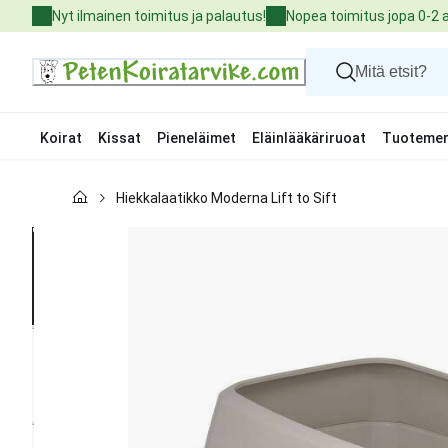
Skip
Nyt ilmainen toimitus ja palautus!
Nopea toimitus jopa 0-2 
to
Content
Koirat
Kissat
Pieneläimet
Eläinlääkäriruoat
Tuotemer
Koirat
Hiekkalaatikko Moderna Lift to Sift
Kissat
Pieneläimet
Eläinlääkäriruoat
Tuotemerkit
Uutuudet
Tarjoukset
Palvelut