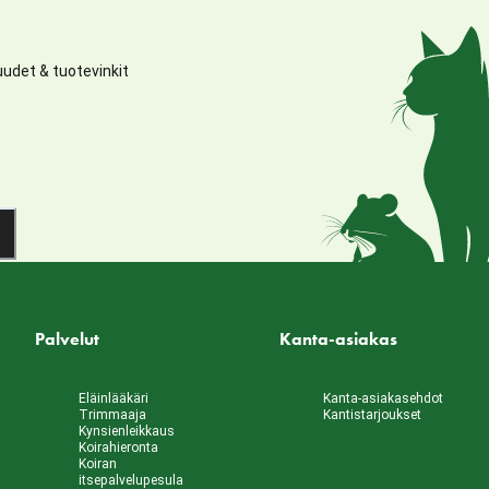
udet & tuotevinkit
Palvelut
Kanta-asiakas
Eläinlääkäri
Kanta-asiakasehdot
Trimmaaja
Kantistarjoukset
Kynsienleikkaus
Koirahieronta
Koiran
itsepalvelupesula