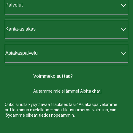
Palvelut
Kanta-asiakas
Asiakaspalvelu
Voimmeko auttaa?
Autamme mielellämme!
Aloita chat!
Onko sinulla kysyttävää tilauksestasi? Asiakaspalvelumme
auttaa sinua mielellään – pidä tilausnumerosi valmiina, niin
löydämme oikeat tiedot nopeammin.