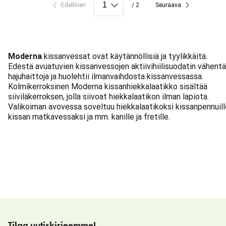
Edellinen
/ 2
Seuraava
Moderna
kissanvessat ovat käytännöllisiä ja tyylikkäitä.
Edestä avuatuvien kissanvessojen aktiivihiilisuodatin vähent
hajuhaittoja ja huolehtii ilmanvaihdosta kissanvessassa.
Kolmikerroksinen Moderna kissanhiekkalaatikko sisältää
siiviläkerroksen, jolla siivoat hiekkalaatikon ilman lapiota.
Valikoiman avovessa soveltuu hiekkalaatikoksi kissanpennuill
kissan matkavessaksi ja mm. kanille ja fretille.
Tilaa uutiskirjeemme!