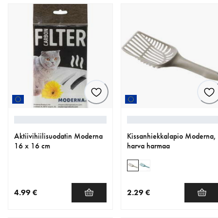
Aktiivihiilisuodatin Moderna
Kissanhiekkalapio Moderna,
16 x 16 cm
harva harmaa
4.99 €
2.29 €
nykyinen hinta 4.99 €
nykyinen hinta 2.29 €