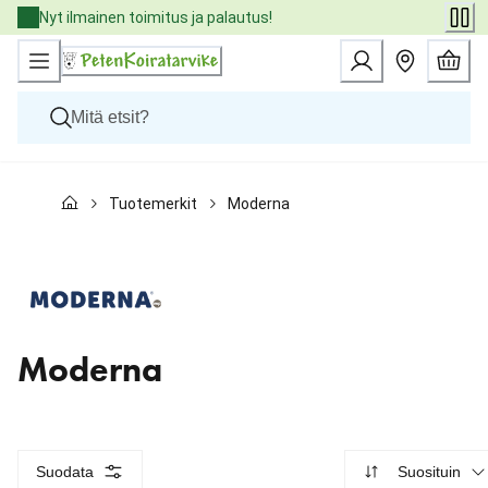
Skip
Nyt ilmainen toimitus ja palautus!
to
Content
Koirat
Tuotemerkit
Moderna
Kissat
Pieneläimet
Eläinlääkäriruoat
Tuotemerkit
Uutuudet
Tarjoukset
Palvelut
Moderna
Suodata
Suosituin