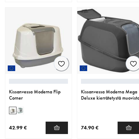
nykyinen hinta 79.90 €
nykyinen hinta 59.90 €
Kissanvessa Moderna Flip
Kissanvessa Moderna Mega
Corner
Deluxe kierrätetystä muovist
42.99 €
74.90 €
nykyinen hinta 42.99 €
nykyinen hinta 74.90 €