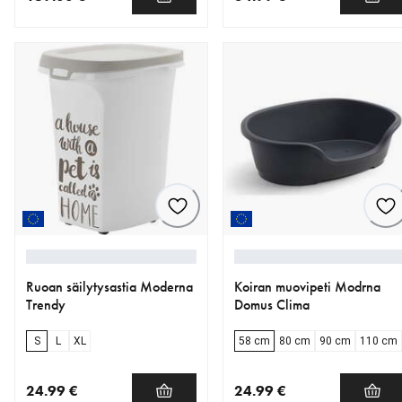
nykyinen hinta 169.00 €
nykyinen hinta 34.99 €
Ruoan säilytysastia Moderna
Koiran muovipeti Modrna
Trendy
Domus Clima
S
L
XL
58 cm
80 cm
90 cm
110 cm
24.99 €
24.99 €