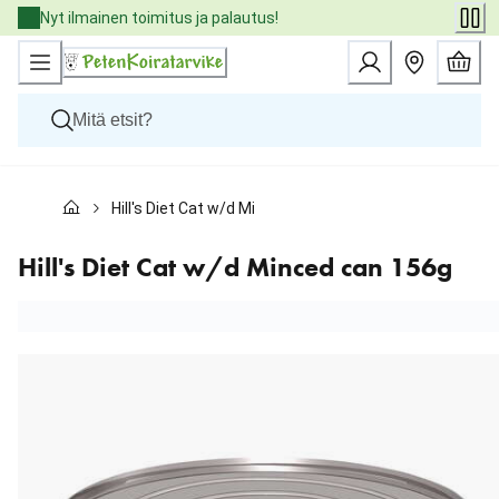
Skip
Nyt ilmainen toimitus ja palautus!
to
Content
Koirat
Hill's Diet Cat w/d Minced can 156g
Kissat
Pieneläimet
Eläinlääkäriruoat
Hill's Diet Cat w/d Minced can 156g
Tuotemerkit
Uutuudet
Tarjoukset
Palvelut