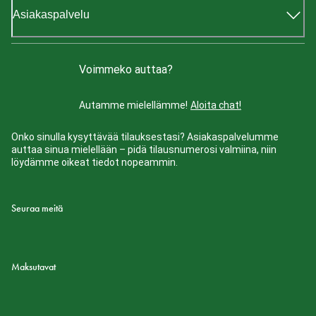
Asiakaspalvelu
Voimmeko auttaa?
Autamme mielellämme!
Aloita chat!
Onko sinulla kysyttävää tilauksestasi? Asiakaspalvelumme
auttaa sinua mielellään – pidä tilausnumerosi valmiina, niin
löydämme oikeat tiedot nopeammin.
Seuraa meitä
Maksutavat