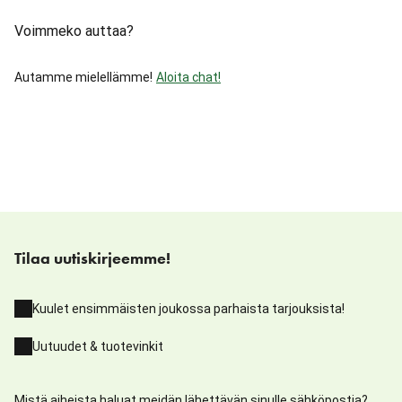
Voimmeko auttaa?
Autamme mielellämme!
Aloita chat!
Tilaa uutiskirjeemme!
Kuulet ensimmäisten joukossa parhaista tarjouksista!
Uutuudet & tuotevinkit
Mistä aiheista haluat meidän lähettävän sinulle sähköpostia?