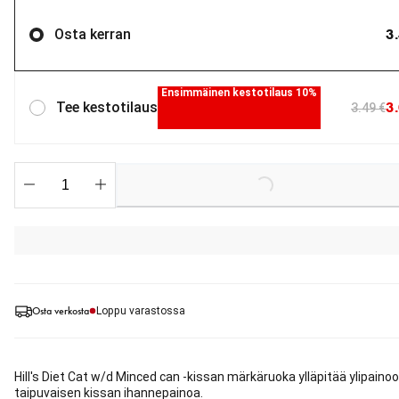
3
Osta kerran
Ensimmäinen kestotilaus 10%
3
Tee kestotilaus
3.49 €
Loading...
Osta verkosta
Loppu varastossa
Hill's Diet Cat w/d Minced can -kissan märkäruoka ylläpitää ylipaino
taipuvaisen kissan ihannepainoa.