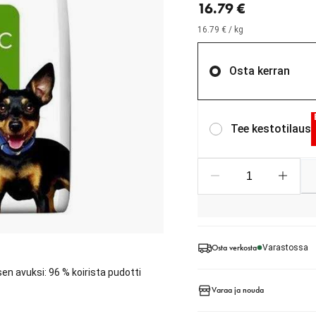
16.79 €
16.79 € / kg
Osta kerran
Tee kestotilaus
Osta verkosta
Varastossa
sen avuksi: 96 % koirista pudotti
Varaa ja nouda