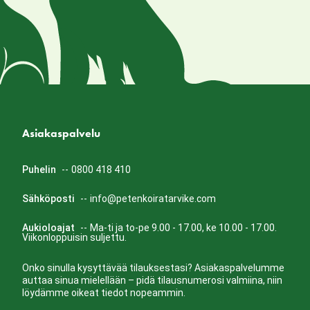
Asiakaspalvelu
Puhelin
--
0800 418 410
Sähköposti
--
info@petenkoiratarvike.com
Aukioloajat
--
Ma-ti ja to-pe 9.00 - 17.00, ke 10.00 - 17.00.
Viikonloppuisin suljettu.
Onko sinulla kysyttävää tilauksestasi? Asiakaspalvelumme
auttaa sinua mielellään – pidä tilausnumerosi valmiina, niin
löydämme oikeat tiedot nopeammin.