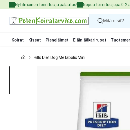
Skip
Nyt ilmainen toimitus ja palautus!
Nopea toimitus jopa 0-2 
to
Content
Koirat
Kissat
Pieneläimet
Eläinlääkäriruoat
Tuotemer
Koirat
Hills Diet Dog Metabolic Mini
Kissat
Pieneläimet
Eläinlääkäriruoat
Tuotemerkit
Uutuudet
Tarjoukset
Palvelut