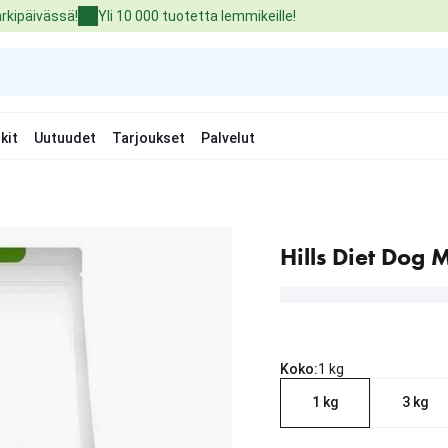
arkipäivässä!
Yli 10 000 tuotetta lemmikeille!
kit
Uutuudet
Tarjoukset
Palvelut
Hills Diet Dog 
Koko:
1 kg
1 kg
3 kg
nykyinen hinta 16.79 €