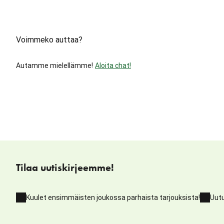
Voimmeko auttaa?
Autamme mielellämme!
Aloita chat!
Tilaa uutiskirjeemme!
Kuulet ensimmäisten joukossa parhaista tarjouksista!
Uutu