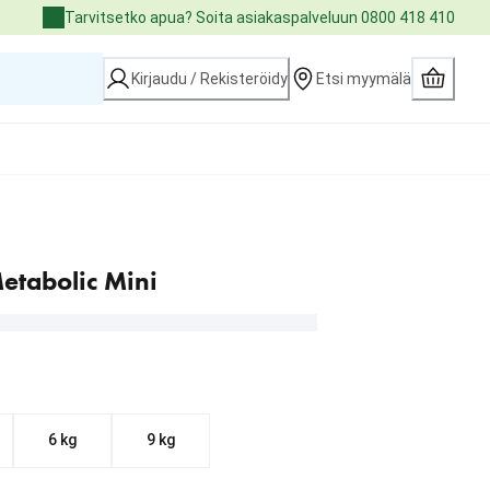
Tarvitsetko apua? Soita asiakaspalveluun 0800 418 410
Kirjaudu / Rekisteröidy
Etsi myymälä
Metabolic Mini
6 kg
9 kg