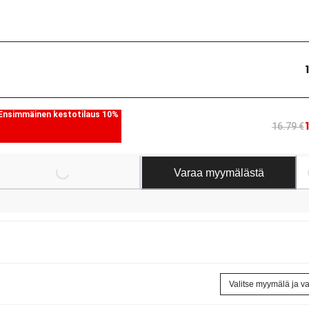
Ensimmäinen kestotilaus 10%
16.79 €
Loading...
Loading.
Varaa myymälästä
Valitse myymälä ja v