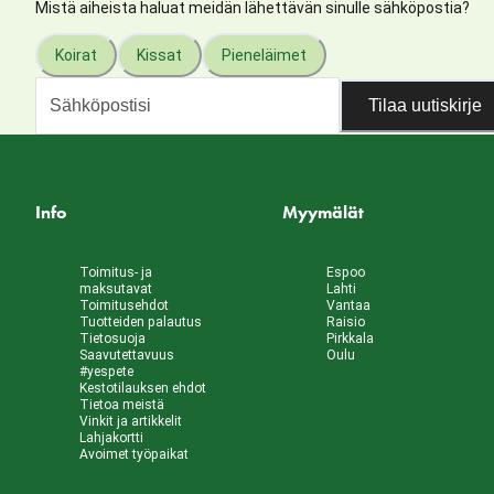
Mistä aiheista haluat meidän lähettävän sinulle sähköpostia?
Koirat
Kissat
Pieneläimet
Tilaa uutiskirje
Info
Myymälät
Toimitus- ja
Espoo
maksutavat
Lahti
Toimitusehdot
Vantaa
Tuotteiden palautus
Raisio
Tietosuoja
Pirkkala
Saavutettavuus
Oulu
#yespete
Kestotilauksen ehdot
Tietoa meistä
Vinkit ja artikkelit
Lahjakortti
Avoimet työpaikat