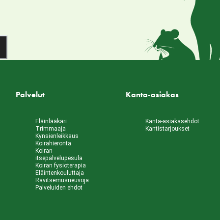
Palvelut
Kanta-asiakas
Eläinlääkäri
Kanta-asiakasehdot
Trimmaaja
Kantistarjoukset
Kynsienleikkaus
Koirahieronta
Koiran
itsepalvelupesula
Koiran fysioterapia
Eläintenkouluttaja
Ravitsemusneuvoja
Palveluiden ehdot