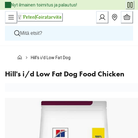
Skip
Nyt ilmainen toimitus ja palautus!
to
Content
Koirat
Hill's i/d Low Fat Dog Food Chicken
Kissat
Pieneläimet
Eläinlääkäriruoat
Hill's i/d Low Fat Dog Food Chicken
Tuotemerkit
Uutuudet
Tarjoukset
Palvelut