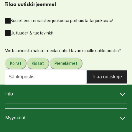
Tilaa uutiskirjeemme!
Kuulet ensimmäisten joukossa parhaista tarjouksista!
Uutuudet & tuotevinkit
Mistä aiheista haluat meidän lähettävän sinulle sähköpostia?
Koirat
Kissat
Pieneläimet
Tilaa uutiskirje
Info
Myymälät