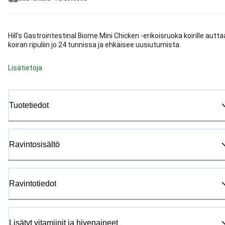
Hill's Gastrointestinal Biome Mini Chicken -erikoisruoka koirille autta
koiran ripuliin jo 24 tunnissa ja ehkäisee uusiutumista.
Lisätietoja
Tuotetiedot
Ravintosisältö
Ravintotiedot
Lisätyt vitamiinit ja hivenaineet