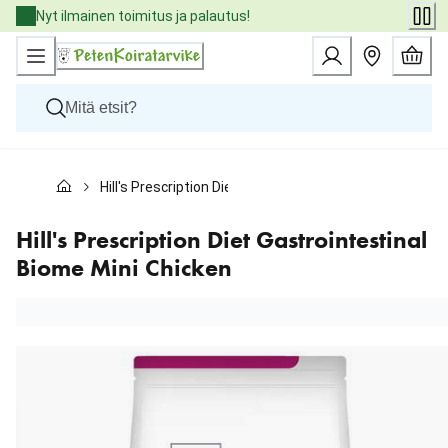
Skip
Nyt ilmainen toimitus ja palautus!
to
Content
Koirat
Hill's Prescription Diet Gastrointestinal Biome Mini Chi
Kissat
Pieneläimet
Eläinlääkäriruoat
Hill's Prescription Diet Gastrointestinal
Tuotemerkit
Biome Mini Chicken
Uutuudet
Tarjoukset
Palvelut