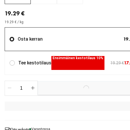
nykyinen hinta 19.29 €
19.29 €
19.29 € / kg
19
Osta kerran
Ensimmäinen kestotilaus 10%
17
Tee kestotilaus
19.29 €
Loading...
Osta verkosta
Varastossa