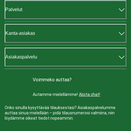
Palvelut
Kanta-asiakas
Asiakaspalvelu
Voimmeko auttaa?
Autamme mielellämme!
Aloita chat!
Onko sinulla kysyttävää tilauksestasi? Asiakaspalvelumme
auttaa sinua mielellään – pidä tilausnumerosi valmiina, niin
löydämme oikeat tiedot nopeammin.