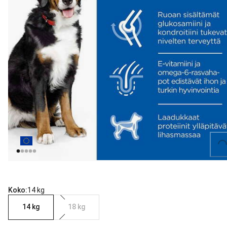
Loading...
Koko:
14 kg
14 kg
18 kg
nykyinen hinta 89.90 €