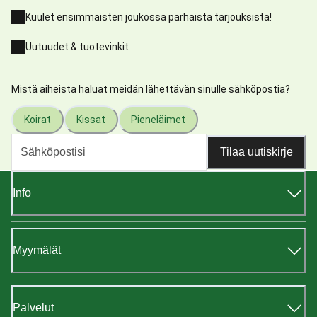
Kuulet ensimmäisten joukossa parhaista tarjouksista!
Uutuudet & tuotevinkit
Mistä aiheista haluat meidän lähettävän sinulle sähköpostia?
Koirat
Kissat
Pieneläimet
Tilaa uutiskirje
Info
Myymälät
Palvelut