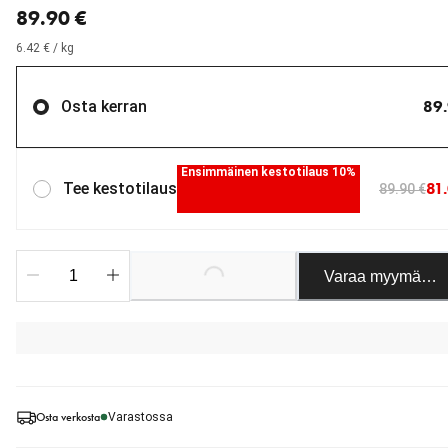
89.90 €
6.42 € / kg
89.
Osta kerran
Ensimmäinen kestotilaus 10%
81
Tee kestotilaus
89.90 €
Loading...
Varaa myymäläst
Osta verkosta
Varastossa