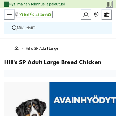
Skip
Nyt ilmainen toimitus ja palautus!
to
Content
Koirat
Hill's SP Adult Large Breed Chicken
Kissat
Pieneläimet
Eläinlääkäriruoat
Hill's SP Adult Large Breed Chicken
Tuotemerkit
Uutuudet
Tarjoukset
Palvelut