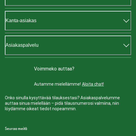
Kanta-asiakas
Asiakaspalvelu
Voimmeko auttaa?
Autamme mielellämme!
Aloita chat!
Onko sinulla kysyttävää tilauksestasi? Asiakaspalvelumme
auttaa sinua mielellään – pidä tilausnumerosi valmiina, niin
löydämme oikeat tiedot nopeammin.
Seuraa meitä