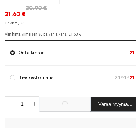
nykyinen hinta 21.63 €
alkuperäinen hinta 30.90 €
30.90 €
21.63 €
12.36 € / kg
Alin hinta viimeisen 30 päivän aikana: 21.63 €
21
Osta kerran
21
Tee kestotilaus
30.90 €
Varaa myymäläst
Loading...