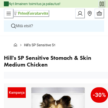
Skip
Nyt ilmainen toimitus ja palautus!
to
Content
Koirat
Hill's SP Sensitive Stomach & Skin Medium Chicken
Kissat
Pieneläimet
Eläinlääkäriruoat
Hill's SP Sensitive Stomach & Skin
Tuotemerkit
Medium Chicken
Uutuudet
Tarjoukset
Palvelut
Kampanja
-30%