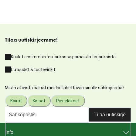
Tilaa uutiskirjeemme!
Kuulet ensimmäisten joukossa parhaista tarjouksista!
Uutuudet & tuotevinkit
Mistä aiheista haluat meidän lähettävän sinulle sähköpostia?
Koirat
Kissat
Pieneläimet
Tilaa uutiskirje
Info