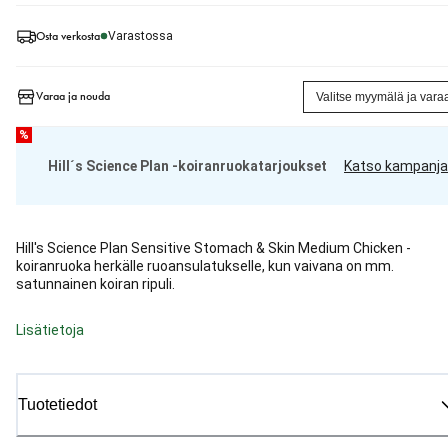
Osta verkosta
Varastossa
Varaa ja nouda
Valitse myymälä ja vara
%
Hill´s Science Plan -koiranruokatarjoukset
Katso kampanja
Hill's Science Plan Sensitive Stomach & Skin Medium Chicken -
koiranruoka herkälle ruoansulatukselle, kun vaivana on mm.
satunnainen koiran ripuli.
Lisätietoja
Tuotetiedot