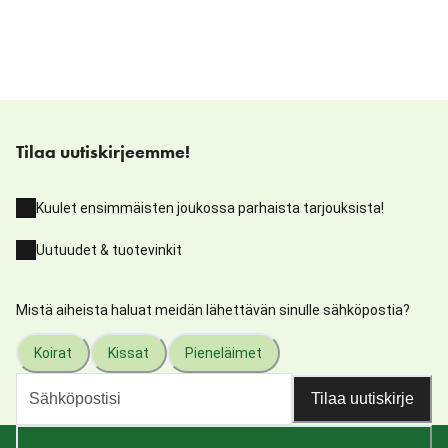
Tilaa uutiskirjeemme!
Kuulet ensimmäisten joukossa parhaista tarjouksista!
Uutuudet & tuotevinkit
Mistä aiheista haluat meidän lähettävän sinulle sähköpostia?
Koirat
Kissat
Pieneläimet
Tilaa uutiskirje