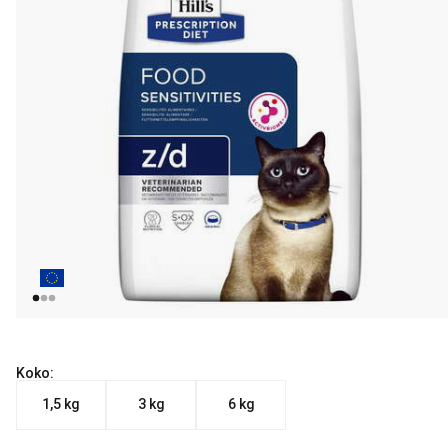
Koko:
1,5 kg
3 kg
6 kg
Nykyinen hinta alkaen 29.99 €