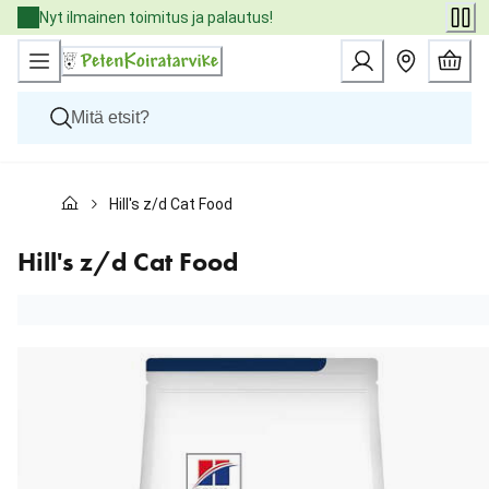
Skip
Nyt ilmainen toimitus ja palautus!
to
Content
Koirat
Hill's z/d Cat Food
Kissat
Pieneläimet
Eläinlääkäriruoat
Hill's z/d Cat Food
Tuotemerkit
Uutuudet
Tarjoukset
Palvelut