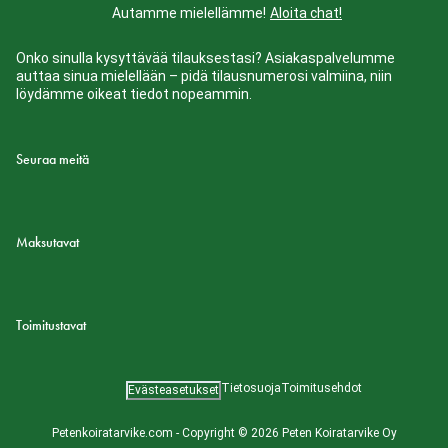
Autamme mielellämme!
Aloita chat!
Onko sinulla kysyttävää tilauksestasi? Asiakaspalvelumme
auttaa sinua mielellään – pidä tilausnumerosi valmiina, niin
löydämme oikeat tiedot nopeammin.
Seuraa meitä
Maksutavat
Toimitustavat
Tietosuoja
Toimitusehdot
Evästeasetukset
Petenkoiratarvike.com - Copyright © 2026 Peten Koiratarvike Oy