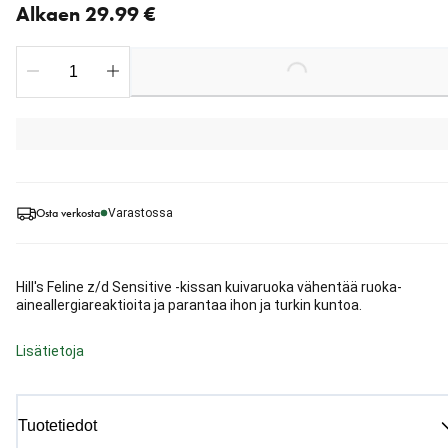
Alkaen 29.99 €
Loading...
Osta verkosta
Varastossa
Hill's Feline z/d Sensitive -kissan kuivaruoka vähentää ruoka-
aineallergiareaktioita ja parantaa ihon ja turkin kuntoa.
Lisätietoja
Tuotetiedot