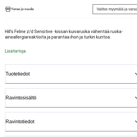
Varaa ja nouda
Valitse myymälä ja vara
Hill's Feline z/d Sensitive -kissan kuivaruoka vähentää ruoka-
aineallergiareaktioita ja parantaa ihon ja turkin kuntoa.
Lisätietoja
Tuotetiedot
Ravintosisältö
Ravintotiedot