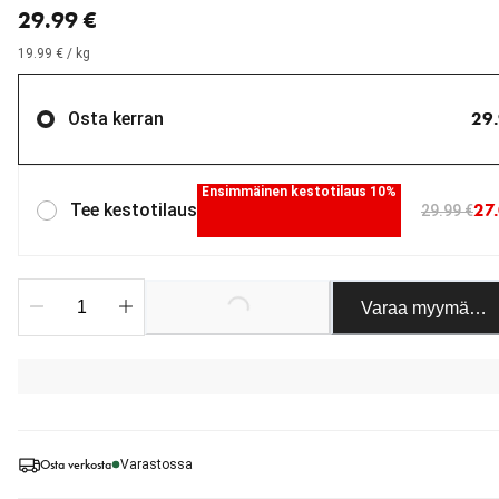
29.99 €
19.99 € / kg
29.
Osta kerran
Ensimmäinen kestotilaus 10%
27
Tee kestotilaus
29.99 €
Loading...
Varaa myymäläst
Osta verkosta
Varastossa