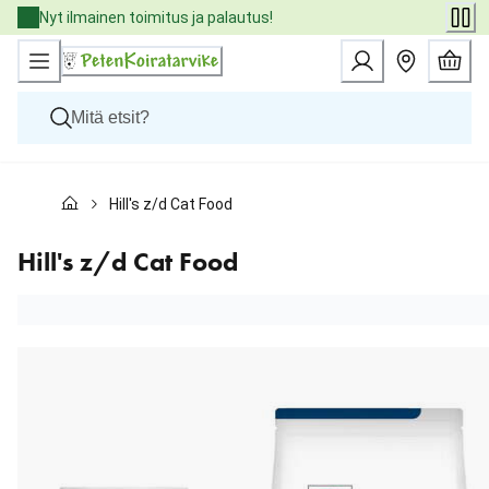
Skip
Nyt ilmainen toimitus ja palautus!
to
Content
Koirat
Hill's z/d Cat Food
Kissat
Pieneläimet
Eläinlääkäriruoat
Hill's z/d Cat Food
Tuotemerkit
Uutuudet
Tarjoukset
Palvelut