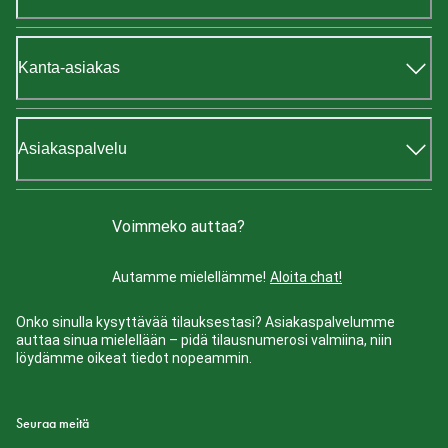
Kanta-asiakas
Asiakaspalvelu
Voimmeko auttaa?
Autamme mielellämme!
Aloita chat!
Onko sinulla kysyttävää tilauksestasi? Asiakaspalvelumme
auttaa sinua mielellään – pidä tilausnumerosi valmiina, niin
löydämme oikeat tiedot nopeammin.
Seuraa meitä