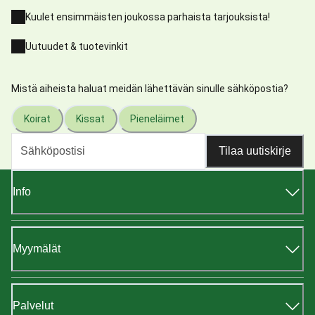
Kuulet ensimmäisten joukossa parhaista tarjouksista!
Uutuudet & tuotevinkit
Mistä aiheista haluat meidän lähettävän sinulle sähköpostia?
Koirat
Kissat
Pieneläimet
Tilaa uutiskirje
Info
Myymälät
Palvelut