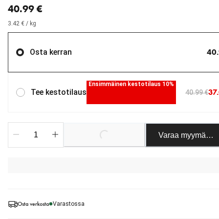
40.99 €
3.42 € / kg
40.
Osta kerran
Ensimmäinen kestotilaus 10%
37
Tee kestotilaus
40.99 €
Varaa myymäläst
Loading...
Osta verkosta
Varastossa