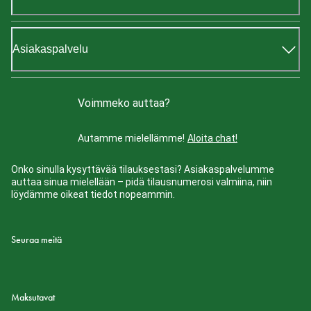
Asiakaspalvelu
Voimmeko auttaa?
Autamme mielellämme!
Aloita chat!
Onko sinulla kysyttävää tilauksestasi? Asiakaspalvelumme
auttaa sinua mielellään – pidä tilausnumerosi valmiina, niin
löydämme oikeat tiedot nopeammin.
Seuraa meitä
Maksutavat