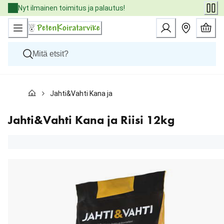
Skip
Nyt ilmainen toimitus ja palautus!
to
Content
Koirat
Jahti&Vahti Kana ja Riisi 12kg
Kissat
Pieneläimet
Eläinlääkäriruoat
Jahti&Vahti Kana ja Riisi 12kg
Tuotemerkit
Uutuudet
Tarjoukset
Palvelut