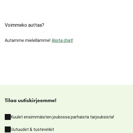
Voimmeko auttaa?
Autamme mielellämme!
Aloita chat!
Tilaa uutiskirjeemme!
Kuulet ensimmäisten joukossa parhaista tarjouksista!
Uutuudet & tuotevinkit