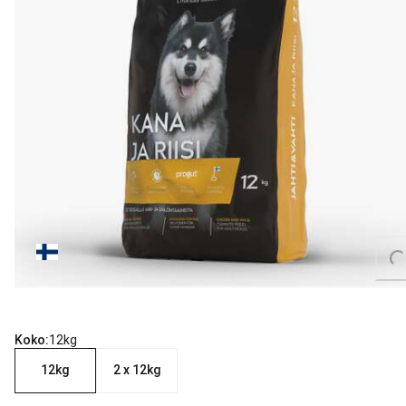
Loading...
Koko:
12kg
12kg
2 x 12kg
nykyinen hinta 40.99 €