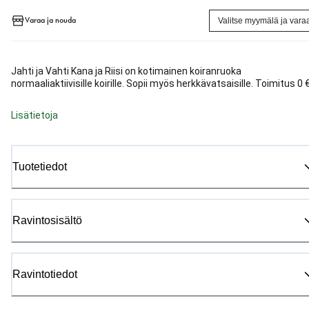
Varaa ja nouda
Valitse myymälä ja vara
Jahti ja Vahti Kana ja Riisi on kotimainen koiranruoka
normaaliaktiivisille koirille. Sopii myös herkkävatsaisille. Toimitus 0 €
Lisätietoja
Tuotetiedot
Ravintosisältö
Ravintotiedot