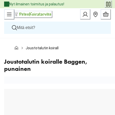
Skip
Nyt ilmainen toimitus ja palautus!
to
Content
Koirat
Joustotalutin koiralle Baggen, punainen
Kissat
Pieneläimet
Eläinlääkäriruoat
Joustotalutin koiralle Baggen,
Tuotemerkit
punainen
Uutuudet
Tarjoukset
Palvelut