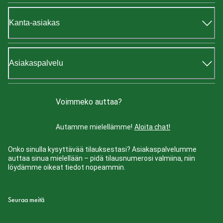
Kanta-asiakas
Asiakaspalvelu
Voimmeko auttaa?
Autamme mielellämme!
Aloita chat!
Onko sinulla kysyttävää tilauksestasi? Asiakaspalvelumme
auttaa sinua mielellään – pidä tilausnumerosi valmiina, niin
löydämme oikeat tiedot nopeammin.
Seuraa meitä