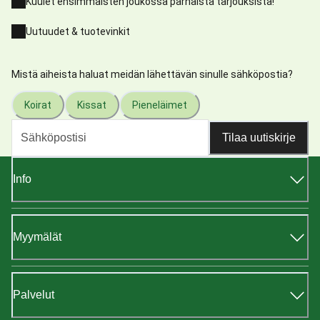
Kuulet ensimmäisten joukossa parhaista tarjouksista!
Uutuudet & tuotevinkit
Mistä aiheista haluat meidän lähettävän sinulle sähköpostia?
Koirat
Kissat
Pieneläimet
Tilaa uutiskirje
Info
Myymälät
Palvelut