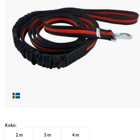
Koko:
2 m
3 m
4 m