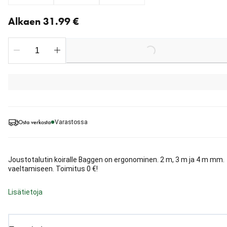
Nykyinen hinta alkaen 31.99 €
Alkaen 31.99 €
Loading...
Osta verkosta
Varastossa
Joustotalutin koiralle Baggen on ergonominen. 2 m, 3 m ja 4 m mm.
vaeltamiseen. Toimitus 0 €!
Lisätietoja