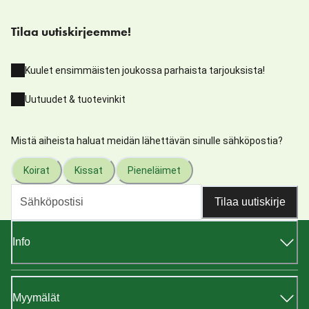
Tilaa uutiskirjeemme!
Kuulet ensimmäisten joukossa parhaista tarjouksista!
Uutuudet & tuotevinkit
Mistä aiheista haluat meidän lähettävän sinulle sähköpostia?
Koirat
Kissat
Pieneläimet
Tilaa uutiskirje
Info
Myymälät