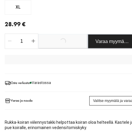
XL
nykyinen hinta 28.99 €
28.99 €
Loading...
Varaa myymäläst
Osta verkosta
Varastossa
Varaa ja nouda
Valitse myymälä ja vara
Rukka-koiran viilennystakki helpottaa koiran oloa helteellä. Kastele j
pue koiralle, erinomainen vedensitomiskyky.