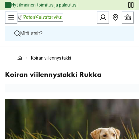
Skip
Nyt ilmainen toimitus ja palautus!
to
Content
Koirat
Koiran viilennystakki Rukka
Kissat
Pieneläimet
Eläinlääkäriruoat
Koiran viilennystakki Rukka
Tuotemerkit
Uutuudet
Tarjoukset
Palvelut