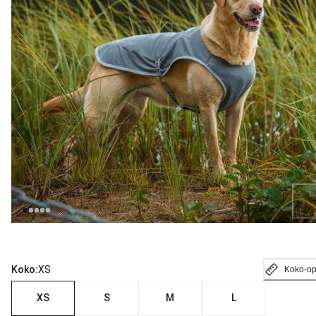
Loading...
Koko:
XS
Koko-o
XS
S
M
L