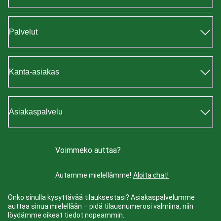
Palvelut
Kanta-asiakas
Asiakaspalvelu
Voimmeko auttaa?
Autamme mielellämme!
Aloita chat!
Onko sinulla kysyttävää tilauksestasi? Asiakaspalvelumme
auttaa sinua mielellään – pidä tilausnumerosi valmiina, niin
löydämme oikeat tiedot nopeammin.