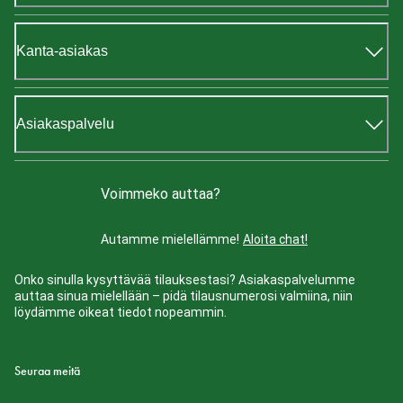
Kanta-asiakas
Asiakaspalvelu
Voimmeko auttaa?
Autamme mielellämme!
Aloita chat!
Onko sinulla kysyttävää tilauksestasi? Asiakaspalvelumme
auttaa sinua mielellään – pidä tilausnumerosi valmiina, niin
löydämme oikeat tiedot nopeammin.
Seuraa meitä