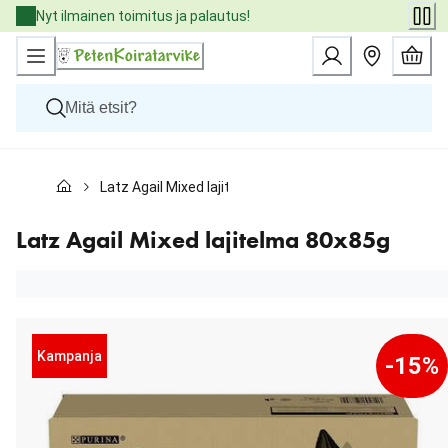
Skip
Nyt ilmainen toimitus ja palautus!
to
Content
Koirat
Latz Agail Mixed lajitelma 80x85g
Kissat
Pieneläimet
Eläinlääkäriruoat
Latz Agail Mixed lajitelma 80x85g
Tuotemerkit
Uutuudet
Tarjoukset
Palvelut
Kampanja
-15%