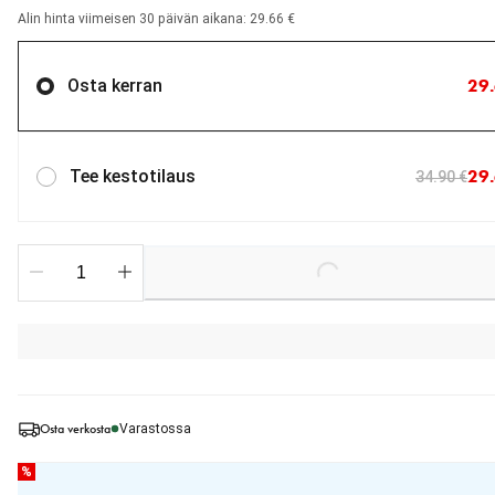
Alin hinta viimeisen 30 päivän aikana: 29.66 €
29.
Osta kerran
29.
Tee kestotilaus
34.90 €
Loading...
Osta verkosta
Varastossa
%