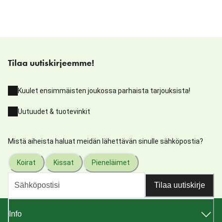
Tilaa uutiskirjeemme!
Kuulet ensimmäisten joukossa parhaista tarjouksista!
Uutuudet & tuotevinkit
Mistä aiheista haluat meidän lähettävän sinulle sähköpostia?
Koirat
Kissat
Pieneläimet
Tilaa uutiskirje
Info