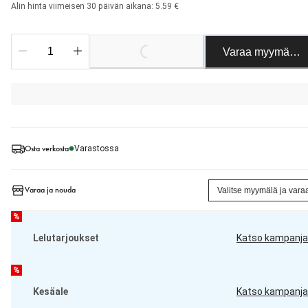
Alin hinta viimeisen 30 päivän aikana: 5.59 €
Varaa myymäläst
Loading...
Osta verkosta
Varastossa
Varaa ja nouda
Valitse myymälä ja vara
%
Lelutarjoukset
Katso kampanja
%
Kesäale
Katso kampanja