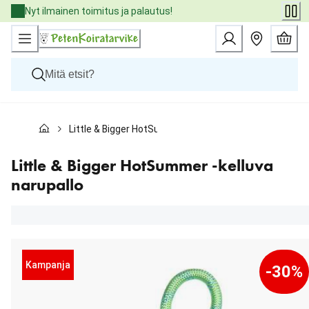
Skip
Nyt ilmainen toimitus ja palautus!
to
Content
Koirat
Little & Bigger HotSummer -kelluva narupallo
Kissat
Pieneläimet
Eläinlääkäriruoat
Little & Bigger HotSummer -kelluva
Tuotemerkit
narupallo
Uutuudet
Tarjoukset
Palvelut
Kampanja
-30%