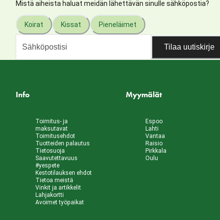
Mistä aiheista haluat meidän lähettävän sinulle sähköpostia?
Koirat
Kissat
Pieneläimet
Tilaa uutiskirje
Info
Myymälät
Toimitus- ja
Espoo
maksutavat
Lahti
Toimitusehdot
Vantaa
Tuotteiden palautus
Raisio
Tietosuoja
Pirkkala
Saavutettavuus
Oulu
#yespete
Kestotilauksen ehdot
Tietoa meistä
Vinkit ja artikkelit
Lahjakortti
Avoimet työpaikat