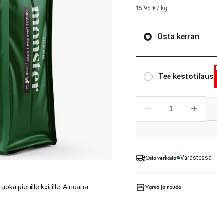
15.95 € / kg
Osta kerran
Tee kestotilaus
Osta verkosta
Varastossa
oka pienille koirille. Ainoana
Varaa ja nouda