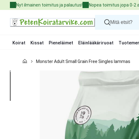
Skip
Nyt ilmainen toimitus ja palautus!
Nopea toimitus jopa 0-2 
to
Content
Koirat
Kissat
Pieneläimet
Eläinlääkäriruoat
Tuotemer
Koirat
Monster Adult Small Grain Free Singles lammas
Kissat
Pieneläimet
Eläinlääkäriruoat
Tuotemerkit
Uutuudet
Tarjoukset
Palvelut