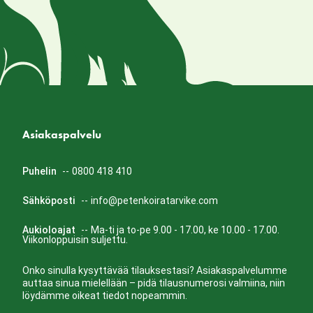
Asiakaspalvelu
Puhelin
--
0800 418 410
Sähköposti
--
info@petenkoiratarvike.com
Aukioloajat
--
Ma-ti ja to-pe 9.00 - 17.00, ke 10.00 - 17.00.
Viikonloppuisin suljettu.
Onko sinulla kysyttävää tilauksestasi? Asiakaspalvelumme
auttaa sinua mielellään – pidä tilausnumerosi valmiina, niin
löydämme oikeat tiedot nopeammin.