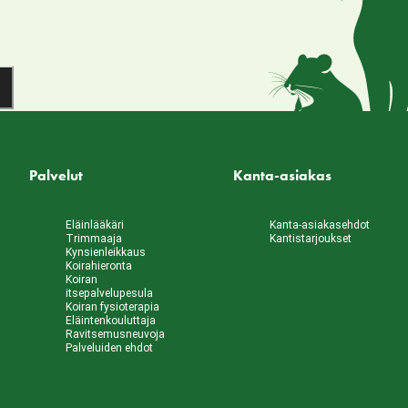
Palvelut
Kanta-asiakas
Eläinlääkäri
Kanta-asiakasehdot
Trimmaaja
Kantistarjoukset
Kynsienleikkaus
Koirahieronta
Koiran
itsepalvelupesula
Koiran fysioterapia
Eläintenkouluttaja
Ravitsemusneuvoja
Palveluiden ehdot