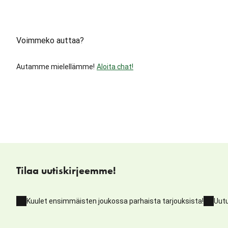
Voimmeko auttaa?
Autamme mielellämme!
Aloita chat!
Tilaa uutiskirjeemme!
Kuulet ensimmäisten joukossa parhaista tarjouksista!
Uutu