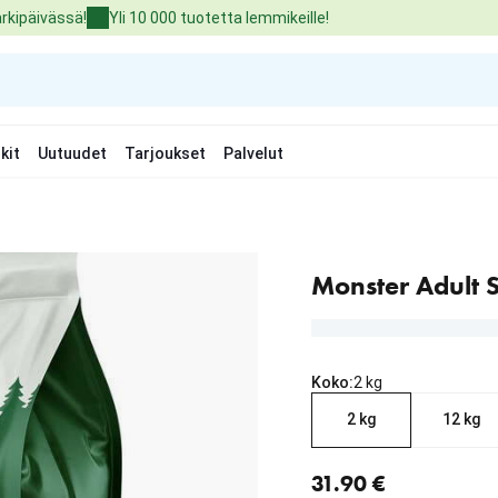
arkipäivässä!
Yli 10 000 tuotetta lemmikeille!
kit
Uutuudet
Tarjoukset
Palvelut
Monster Adult 
Koko:
2 kg
2 kg
12 kg
nykyinen hinta 31.90 €
31.90 €