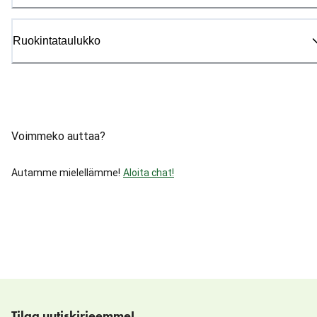
Ruokintataulukko
Voimmeko auttaa?
Autamme mielellämme!
Aloita chat!
Tilaa uutiskirjeemme!