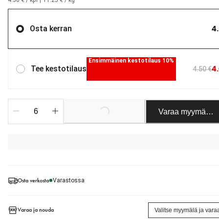
4.50 € / kpl
|
11.25 € / kg
4
Osta kerran
Ensimmäinen kestotilaus 10%
4
Tee kestotilaus
4.50 €
Varaa myymäläst
Loading...
Osta verkosta
Varastossa
Varaa ja nouda
Valitse myymälä ja vara