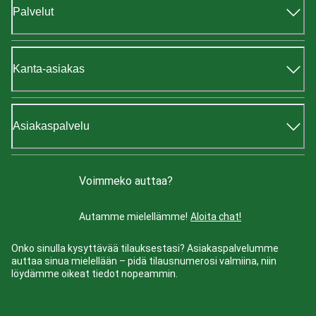
Palvelut
Kanta-asiakas
Asiakaspalvelu
Voimmeko auttaa?
Autamme mielellämme!
Aloita chat!
Onko sinulla kysyttävää tilauksestasi? Asiakaspalvelumme
auttaa sinua mielellään – pidä tilausnumerosi valmiina, niin
löydämme oikeat tiedot nopeammin.