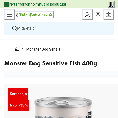
Skip
Nyt ilmainen toimitus ja palautus!
to
Content
Koirat
Monster Dog Sensitive Fish 400g
Kissat
Pieneläimet
Eläinlääkäriruoat
Monster Dog Sensitive Fish 400g
Tuotemerkit
Uutuudet
Tarjoukset
Palvelut
Kampanja
6 kpl -15 %