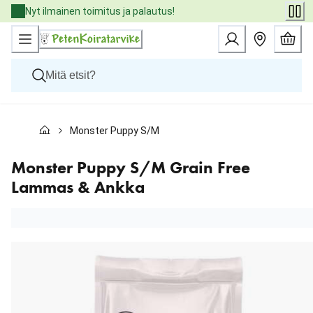
Skip
Nyt ilmainen toimitus ja palautus!
to
Content
Koirat
Monster Puppy S/M Grain Free Lammas & Ankka
Kissat
Pieneläimet
Eläinlääkäriruoat
Monster Puppy S/M Grain Free
Tuotemerkit
Lammas & Ankka
Uutuudet
Tarjoukset
Palvelut