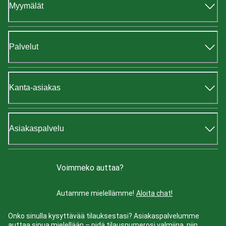
Myymälät
Palvelut
Kanta-asiakas
Asiakaspalvelu
Voimmeko auttaa?
Autamme mielellämme!
Aloita chat!
Onko sinulla kysyttävää tilauksestasi? Asiakaspalvelumme
auttaa sinua mielellään – pidä tilausnumerosi valmiina, niin