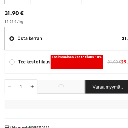
nykyinen hinta 31.90 €
31.90 €
15.95 € / kg
31
Osta kerran
Ensimmäinen kestotilaus 10%
29.
Tee kestotilaus
31.90 €
Varaa myymäläst
Loading...
Osta verkosta
Varastossa