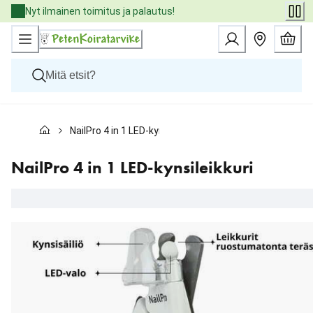
Skip
Nyt ilmainen toimitus ja palautus!
to
Content
Koirat
NailPro 4 in 1 LED-kynsileikkuri
Kissat
Pieneläimet
Eläinlääkäriruoat
NailPro 4 in 1 LED-kynsileikkuri
Tuotemerkit
Uutuudet
Tarjoukset
Palvelut