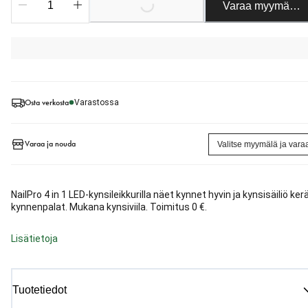
Varaa myymäläst
Osta verkosta
Varastossa
Varaa ja nouda
Valitse myymälä ja vara
NailPro 4 in 1 LED-kynsileikkurilla näet kynnet hyvin ja kynsisäiliö ker
kynnenpalat. Mukana kynsiviila. Toimitus 0 €.
Lisätietoja
Tuotetiedot