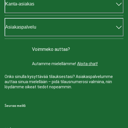
Kanta-asiakas
Asiakaspalvelu
Voimmeko auttaa?
Autamme mielellämme!
Aloita chat!
Onko sinulla kysyttävää tilauksestasi? Asiakaspalvelumme
auttaa sinua mielellään – pidä tilausnumerosi valmiina, niin
löydämme oikeat tiedot nopeammin.
Seuraa meitä