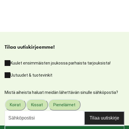
Tilaa uutiskirjeemme!
Kuulet ensimmäisten joukossa parhaista tarjouksista!
Uutuudet & tuotevinkit
Mistä aiheista haluat meidän lähettävän sinulle sähköpostia?
Koirat
Kissat
Pieneläimet
Tilaa uutiskirje