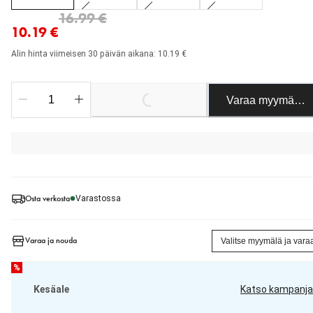
nykyinen hinta 10.19 €
alkuperäinen hinta 16.99 €
16.99 €
10.19 €
Alin hinta viimeisen 30 päivän aikana: 10.19 €
Loading...
Varaa myymäläst
Osta verkosta
Varastossa
Varaa ja nouda
Valitse myymälä ja vara
%
Kesäale
Katso kampanja