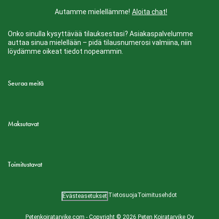
Autamme mielellämme!
Aloita chat!
Onko sinulla kysyttävää tilauksestasi? Asiakaspalvelumme
auttaa sinua mielellään – pidä tilausnumerosi valmiina, niin
löydämme oikeat tiedot nopeammin.
Seuraa meitä
Maksutavat
Toimitustavat
Tietosuoja
Toimitusehdot
Evästeasetukset
Petenkoiratarvike.com - Copyright © 2026 Peten Koiratarvike Oy