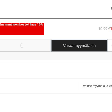
Ensimmäinen kestotilaus 10%
10.99 €
Loading...
Loadi
Varaa myymälästä
Valitse myymälä ja v