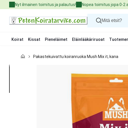
Skip
Nyt ilmainen toimitus ja palautus!
Nopea toimitus jopa 0-2 
to
Content
Koirat
Kissat
Pieneläimet
Eläinlääkäriruoat
Tuotemer
Koirat
Pakastekuivattu koiranruoka Mush Mix it, kana
Kissat
Pieneläimet
Eläinlääkäriruoat
Tuotemerkit
Uutuudet
Tarjoukset
Palvelut