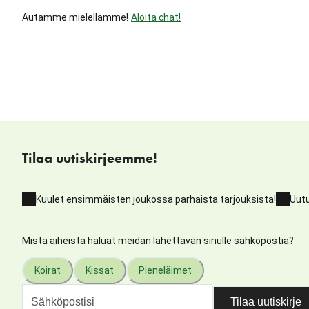
Autamme mielellämme!
Aloita chat!
Tilaa uutiskirjeemme!
Kuulet ensimmäisten joukossa parhaista tarjouksista!
Uutu
Mistä aiheista haluat meidän lähettävän sinulle sähköpostia?
Koirat
Kissat
Pieneläimet
Tilaa uutiskirje