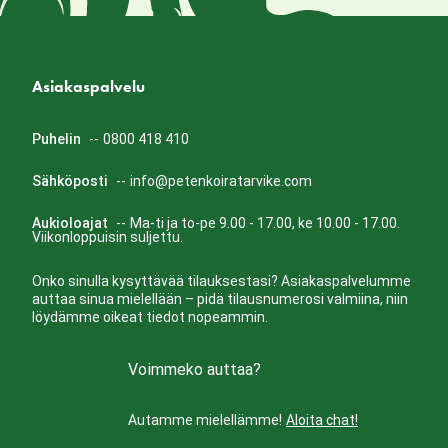
Asiakaspalvelu
Puhelin
--
0800 418 410
Sähköposti
--
info@petenkoiratarvike.com
Aukioloajat
--
Ma-ti ja to-pe 9.00 - 17.00, ke 10.00 - 17.00.
Viikonloppuisin suljettu.
Onko sinulla kysyttävää tilauksestasi? Asiakaspalvelumme
auttaa sinua mielellään – pidä tilausnumerosi valmiina, niin
löydämme oikeat tiedot nopeammin.
Voimmeko auttaa?
Autamme mielellämme!
Aloita chat!