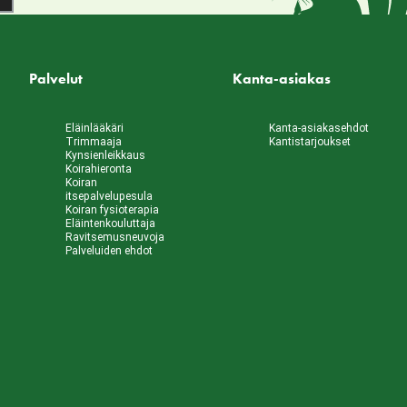
Palvelut
Kanta-asiakas
Eläinlääkäri
Kanta-asiakasehdot
Trimmaaja
Kantistarjoukset
Kynsienleikkaus
Koirahieronta
Koiran
itsepalvelupesula
Koiran fysioterapia
Eläintenkouluttaja
Ravitsemusneuvoja
Palveluiden ehdot