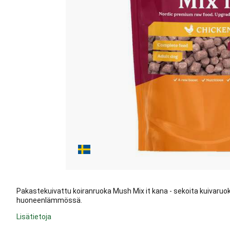
Pakastekuivattu koiranruoka Mush Mix it kana - sekoita kuivaruok
huoneenlämmössä.
Lisätietoja