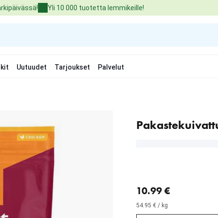
arkipäivässä!
Yli 10 000 tuotetta lemmikeille!
kit
Uutuudet
Tarjoukset
Palvelut
Pakastekuivatt
nykyinen hinta 10.99 €
10.99 €
54.95 € / kg