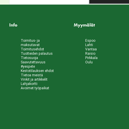
Info
Myymälät
Toimitus- ja
Espoo
maksutavat
Lahti
Toimitusehdot
Vantaa
Tuotteiden palautus
Raisio
Tietosuoja
Pirkkala
Saavutettavuus
Oulu
#yespete
Kestotilauksen ehdot
Tietoa meistä
Vinkit ja artikkelit
Lahjakortti
Avoimet työpaikat