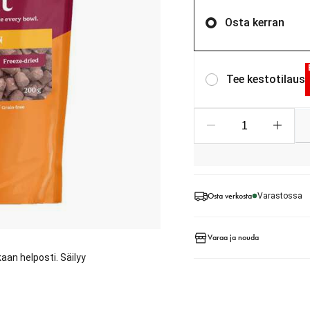
Osta kerran
Tee kestotilaus
Osta verkosta
Varastossa
Varaa ja nouda
aan helposti. Säilyy