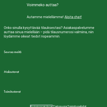
Voimmeko auttaa?
Autamme mielellämme!
Aloita chat!
Onko sinulla kysyttävää tilauksestasi? Asiakaspalvelumme
auttaa sinua mielellään – pidä tilausnumerosi valmiina, niin
löydämme oikeat tiedot nopeammin.
Seuraa meitä
Maksutavat
Toimitustavat
Tietosuoja
Toimitusehdot