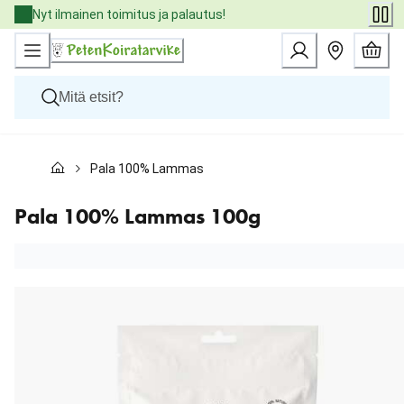
Skip
Nyt ilmainen toimitus ja palautus!
to
Content
Koirat
Pala 100% Lammas 100g
Kissat
Pieneläimet
Eläinlääkäriruoat
Pala 100% Lammas 100g
Tuotemerkit
Uutuudet
Tarjoukset
Palvelut