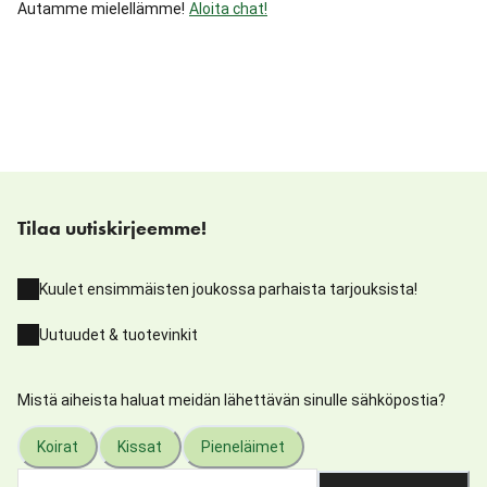
Autamme mielellämme!
Aloita chat!
Tilaa uutiskirjeemme!
Kuulet ensimmäisten joukossa parhaista tarjouksista!
Uutuudet & tuotevinkit
Mistä aiheista haluat meidän lähettävän sinulle sähköpostia?
Koirat
Kissat
Pieneläimet