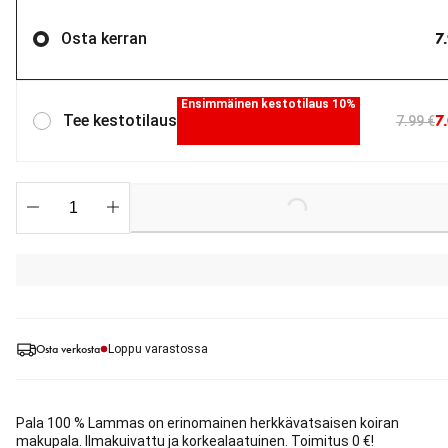
7
Osta kerran
Ensimmäinen kestotilaus 10%
7
Tee kestotilaus
7.99 €
Loading...
Osta verkosta
Loppu varastossa
Pala 100 % Lammas on erinomainen herkkävatsaisen koiran
makupala. Ilmakuivattu ja korkealaatuinen. Toimitus 0 €!