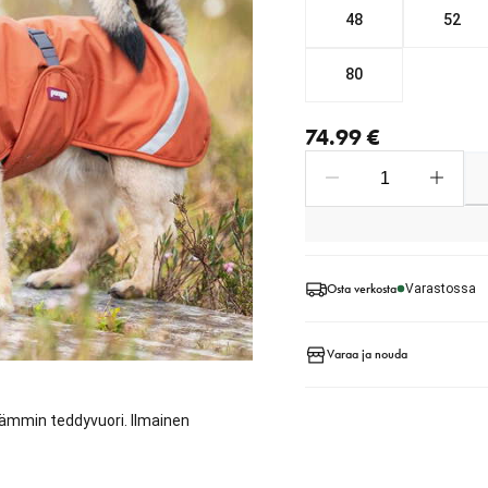
48
52
80
nykyinen hinta 74.99 €
74.99 €
Osta verkosta
Varastossa
Varaa ja nouda
lämmin teddyvuori. Ilmainen