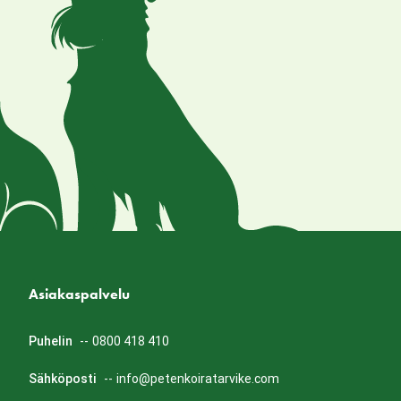
Asiakaspalvelu
Puhelin
--
0800 418 410
Sähköposti
--
info@petenkoiratarvike.com