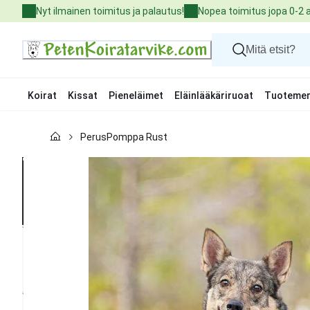
Skip
Nyt ilmainen toimitus ja palautus!
Nopea toimitus jopa 0-2 
to
Content
Koirat
Kissat
Pieneläimet
Eläinlääkäriruoat
Tuotemer
Koirat
PerusPomppa Rust
Kissat
Pieneläimet
Eläinlääkäriruoat
Tuotemerkit
Uutuudet
Tarjoukset
Palvelut