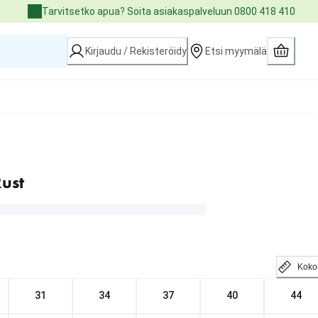
Tarvitsetko apua? Soita asiakaspalveluun 0800 418 410
Kirjaudu / Rekisteröidy
Etsi myymälä
ust
Koko
31
34
37
40
44