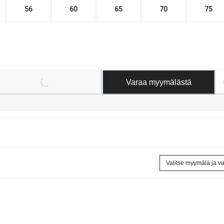
56
60
65
70
75
Loading...
Lo
Varaa myymälästä
Valitse myymälä ja v