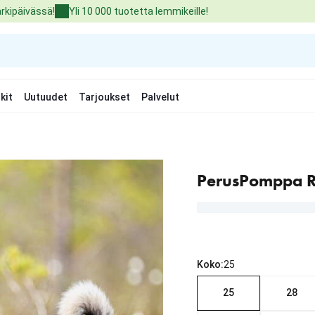
arkipäivässä!
Yli 10 000 tuotetta lemmikeille!
kit
Uutuudet
Tarjoukset
Palvelut
PerusPomppa R
Koko:
25
25
28