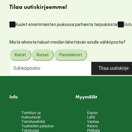
Tilaa uutiskirjeemme!
Kuulet ensimmäisten joukossa parhaista tarjouksista!
Uutu
Mistä aiheista haluat meidän lähettävän sinulle sähköpostia?
Koirat
Kissat
Pieneläimet
Tilaa uutiskirje
Info
Myymälät
Toimitus- ja
Espoo
maksutavat
Lahti
Toimitusehdot
Vantaa
Tuotteiden palautus
Raisio
Tietosuoja
Pirkkala