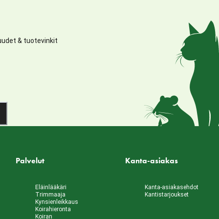
udet & tuotevinkit
Palvelut
Kanta-asiakas
Eläinlääkäri
Kanta-asiakasehdot
Trimmaaja
Kantistarjoukset
Kynsienleikkaus
Koirahieronta
Koiran