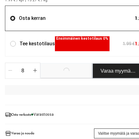
1.99 € / kpl
|
13.27 € / kg
1
Osta kerran
Ensimmäinen kestotilaus 0%
1
Tee kestotilaus
1.99 €
Varaa myymäläst
Loading...
Osta verkosta
Varastossa
Varaa ja nouda
Valitse myymälä ja vara