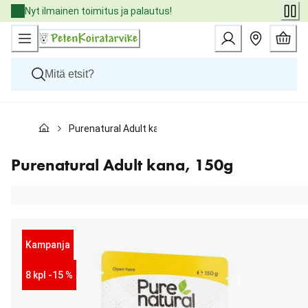
Skip
Nyt ilmainen toimitus ja palautus!
to
Content
Koirat
Purenatural Adult kana, 150g
Kissat
Pieneläimet
Eläinlääkäriruoat
Purenatural Adult kana, 150g
Tuotemerkit
Uutuudet
Tarjoukset
Palvelut
Kampanja
8 kpl -15 %