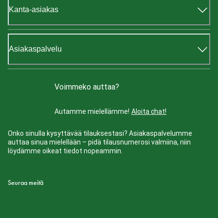
Kanta-asiakas
Asiakaspalvelu
Voimmeko auttaa?
Autamme mielellämme!
Aloita chat!
Onko sinulla kysyttävää tilauksestasi? Asiakaspalvelumme
auttaa sinua mielellään – pidä tilausnumerosi valmiina, niin
löydämme oikeat tiedot nopeammin.
Seuraa meitä