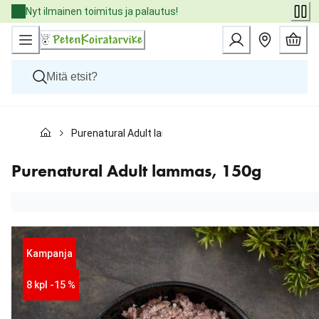
Skip
Nyt ilmainen toimitus ja palautus!
to
Content
Koirat
Purenatural Adult lammas, 150g
Kissat
Pieneläimet
Eläinlääkäriruoat
Purenatural Adult lammas, 150g
Tuotemerkit
Uutuudet
Tarjoukset
Palvelut
Kampanja
8 kpl -15 %