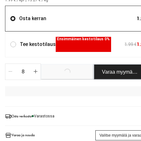
1.99 € / kpl
|
13.27 € / kg
1
Osta kerran
Ensimmäinen kestotilaus 0%
1
Tee kestotilaus
1.99 €
Loading...
Varaa myymäläst
Osta verkosta
Varastossa
Varaa ja nouda
Valitse myymälä ja vara