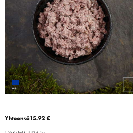
Loading...
8 for 15.92 € (1.99 € each).
Yhteensä
15.92 €