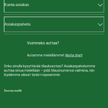
Kanta-asiakas
Asiakaspalvelu
Voimmeko auttaa?
Autamme mielellämme!
Aloita chat!
Onko sinulla kysyttävää tilauksestasi? Asiakaspalvelumme
auttaa sinua mielellään – pidä tilausnumerosi valmiina, niin
löydämme oikeat tiedot nopeammin.
Seuraa meitä