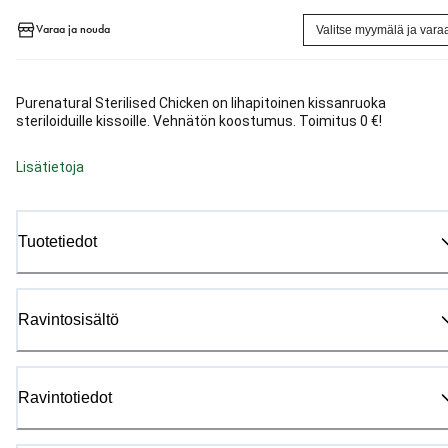
Varaa ja nouda
Valitse myymälä ja vara
Purenatural Sterilised Chicken on lihapitoinen kissanruoka
steriloiduille kissoille. Vehnätön koostumus. Toimitus 0 €!
Lisätietoja
Tuotetiedot
Ravintosisältö
Ravintotiedot