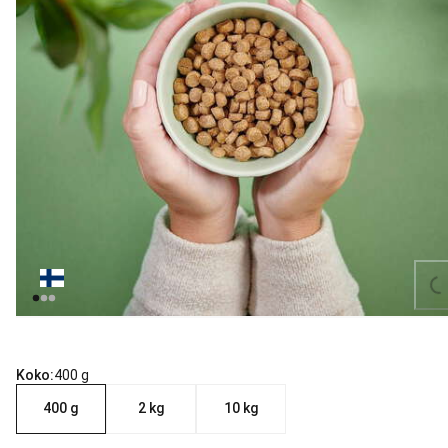
Loading...
Koko:
400 g
400 g
2 kg
10 kg
nykyinen hinta 7.90 €