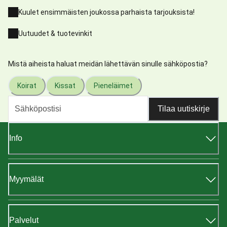
Kuulet ensimmäisten joukossa parhaista tarjouksista!
Uutuudet & tuotevinkit
Mistä aiheista haluat meidän lähettävän sinulle sähköpostia?
Koirat
Kissat
Pieneläimet
Tilaa uutiskirje
Info
Myymälät
Palvelut