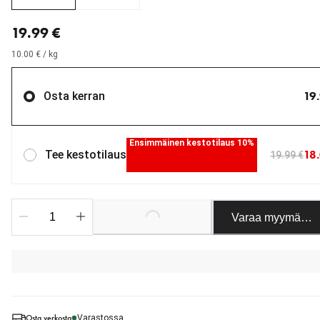
nykyinen hinta 19.99 €
19.99 €
10.00 € / kg
19
Osta kerran
Ensimmäinen kestotilaus 10%
18
Tee kestotilaus
19.99 €
Varaa myymäläst
Loading...
Osta verkosta
Varastossa