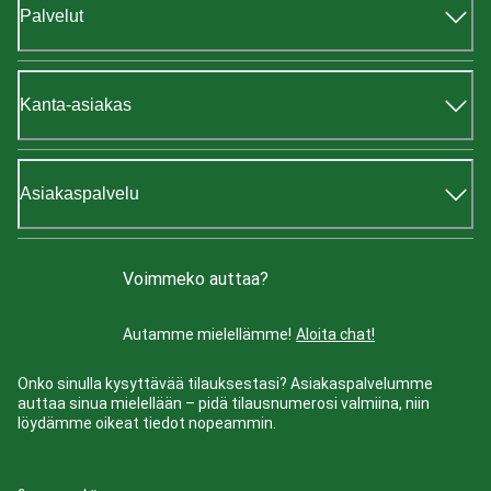
Palvelut
Kanta-asiakas
Asiakaspalvelu
Voimmeko auttaa?
Autamme mielellämme!
Aloita chat!
Onko sinulla kysyttävää tilauksestasi? Asiakaspalvelumme
auttaa sinua mielellään – pidä tilausnumerosi valmiina, niin
löydämme oikeat tiedot nopeammin.