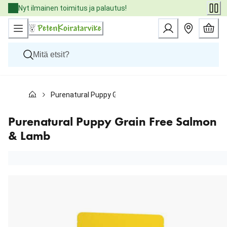
Skip
Nyt ilmainen toimitus ja palautus!
to
Content
Koirat
Purenatural Puppy Grain Free Salmon & Lamb
Kissat
Pieneläimet
Eläinlääkäriruoat
Purenatural Puppy Grain Free Salmon
Tuotemerkit
& Lamb
Uutuudet
Tarjoukset
Palvelut