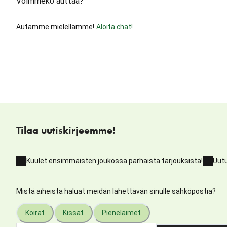
Voimmeko auttaa?
Autamme mielellämme!
Aloita chat!
Tilaa uutiskirjeemme!
Kuulet ensimmäisten joukossa parhaista tarjouksista!
Uutu
Mistä aiheista haluat meidän lähettävän sinulle sähköpostia?
Koirat
Kissat
Pieneläimet