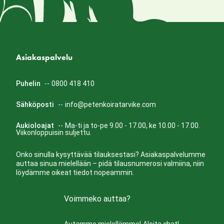
Asiakaspalvelu
Puhelin
--
0800 418 410
Sähköposti
--
info@petenkoiratarvike.com
Aukioloajat
--
Ma-ti ja to-pe 9.00 - 17.00, ke 10.00 - 17.00.
Viikonloppuisin suljettu.
Onko sinulla kysyttävää tilauksestasi? Asiakaspalvelumme
auttaa sinua mielellään – pidä tilausnumerosi valmiina, niin
löydämme oikeat tiedot nopeammin.
Voimmeko auttaa?
Autamme mielellämme!
Aloita chat!