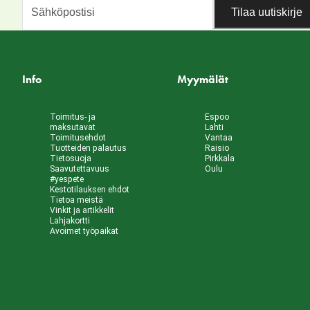
Tilaa uutiskirje
Info
Myymälät
Toimitus- ja
Espoo
maksutavat
Lahti
Toimitusehdot
Vantaa
Tuotteiden palautus
Raisio
Tietosuoja
Pirkkala
Saavutettavuus
Oulu
#yespete
Kestotilauksen ehdot
Tietoa meistä
Vinkit ja artikkelit
Lahjakortti
Avoimet työpaikat