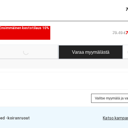
Ensimmäinen kestotilaus 10%
79.49 €
Loading...
Loading.
Varaa myymälästä
Valitse myymälä ja v
eed -koiranruoat
Katso kampa