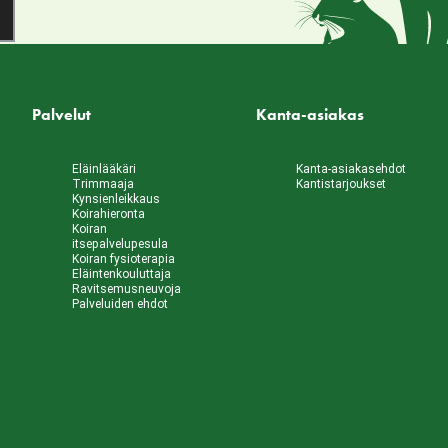
Palvelut
Kanta-asiakas
Eläinlääkäri
Kanta-asiakasehdot
Trimmaaja
Kantistarjoukset
Kynsienleikkaus
Koirahieronta
Koiran
itsepalvelupesula
Koiran fysioterapia
Eläintenkouluttaja
Ravitsemusneuvoja
Palveluiden ehdot