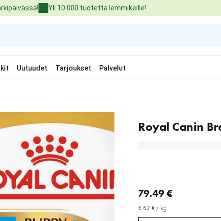
arkipäivässä!
Yli 10 000 tuotetta lemmikeille!
kit
Uutuudet
Tarjoukset
Palvelut
Royal Canin Br
nykyinen hinta 79.49 €
79.49 €
6.62 € / kg