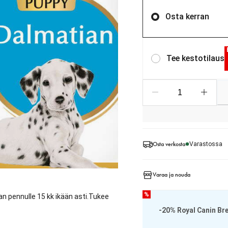
Osta kerran
Tee kestotilaus
Osta verkosta
Varastossa
Varaa ja nouda
%
n pennulle 15 kk ikään asti.Tukee
-20% Royal Canin Br