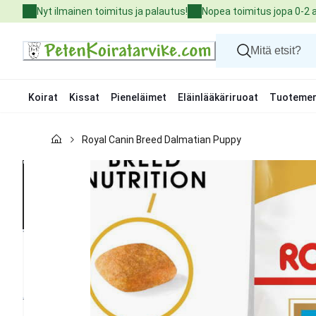
Skip
Nyt ilmainen toimitus ja palautus!
Nopea toimitus jopa 0-2 
to
Content
Koirat
Kissat
Pieneläimet
Eläinlääkäriruoat
Tuotemer
Koirat
Royal Canin Breed Dalmatian Puppy
Kissat
Pieneläimet
Eläinlääkäriruoat
Tuotemerkit
Uutuudet
Tarjoukset
Palvelut