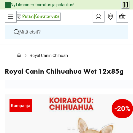
Skip
Nyt ilmainen toimitus ja palautus!
to
Content
Koirat
Royal Canin Chihuahua Wet 12x85g
Kissat
Pieneläimet
Eläinlääkäriruoat
Royal Canin Chihuahua Wet 12x85g
Tuotemerkit
Uutuudet
Tarjoukset
Palvelut
Kampanja
-20%