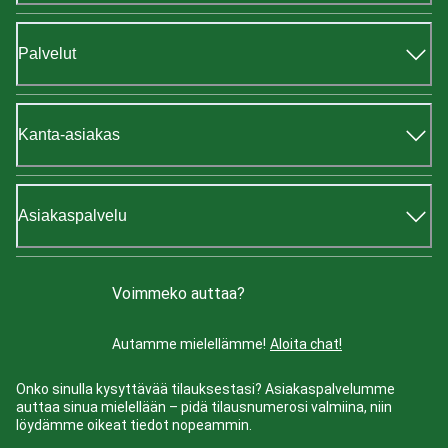
Palvelut
Kanta-asiakas
Asiakaspalvelu
Voimmeko auttaa?
Autamme mielellämme!
Aloita chat!
Onko sinulla kysyttävää tilauksestasi? Asiakaspalvelumme
auttaa sinua mielellään – pidä tilausnumerosi valmiina, niin
löydämme oikeat tiedot nopeammin.