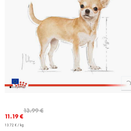
Loading...
nykyinen hinta 11.19 €
alkuperäinen hinta 13.99 €
13.99 €
11.19 €
13.72 € / kg