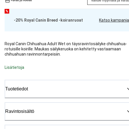
Varaa ja nouda
Valitse myymälä ja vara
%
-20% Royal Canin Breed -koiranruoat
Katso kampanja
Royal Canin Chihuahua Adult Wet on täysravintosäilyke chihuahua-
rotuisille koirille. Maukas säilykeruoka on kehitetty vastaamaan
chihuahuan ravinnontarpeisiin.
Lisätietoja
Tuotetiedot
Ravintosisältö