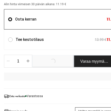
Alin hinta viimeisen 30 päivän aikana: 11.19 €
11
Osta kerran
11
Tee kestotilaus
13.99 €
Loading...
Varaa myymäläst
Osta verkosta
Varastossa