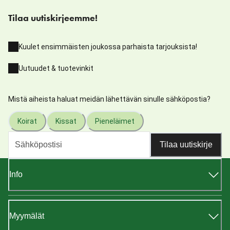
Tilaa uutiskirjeemme!
Kuulet ensimmäisten joukossa parhaista tarjouksista!
Uutuudet & tuotevinkit
Mistä aiheista haluat meidän lähettävän sinulle sähköpostia?
Koirat
Kissat
Pieneläimet
Tilaa uutiskirje
Info
Myymälät