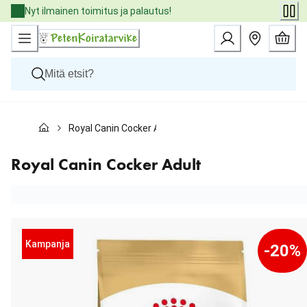
Skip
Nyt ilmainen toimitus ja palautus!
to
Content
Koirat
Royal Canin Cocker Adult
Kissat
Pieneläimet
Eläinlääkäriruoat
Royal Canin Cocker Adult
Tuotemerkit
Uutuudet
Tarjoukset
Palvelut
Kampanja
-20%