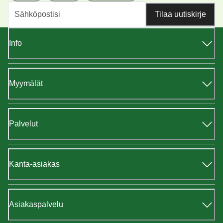
Tilaa uutiskirje
Info
Myymälät
Palvelut
Kanta-asiakas
Asiakaspalvelu